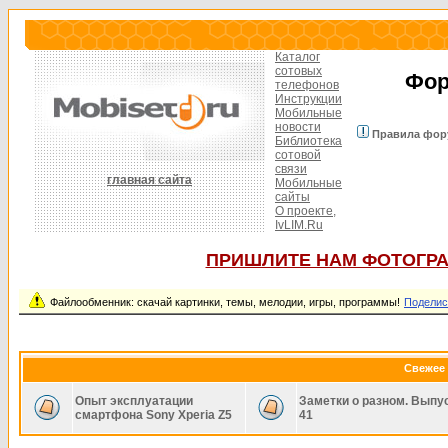
Каталог
сотовых
Фор
телефонов
Инструкции
Мобильные
новости
Правила фор
Библиотека
сотовой
связи
главная сайта
Мобильные
сайты
О проекте,
IvLIM.Ru
ПРИШЛИТЕ НАМ ФОТОГРА
Файлообменник: скачай картинки, темы, мелодии, игры, программы!
Поделис
Свежее 
Опыт эксплуатации
Заметки о разном. Выпу
смартфона Sony Xperia Z5
41