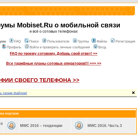
умы Mobiset.Ru о мобильной связи
и всё о сотовых телефонах
ума
FAQ
Поиск
Пользователи
Группы
Файлы
Регистрация
Профиль
Войти и проверить личные сообщения
Вход
FAQ по твоему сотовому. Добавь свой ответ! >>
Все тарифные планы сотовых операторов!!! >>> >>
ФИИ СВОЕГО ТЕЛЕФОНА >>
ь своим файлом!
на портале
ск
MWC 2016 – тенденции
MWC 2016. Часть 3