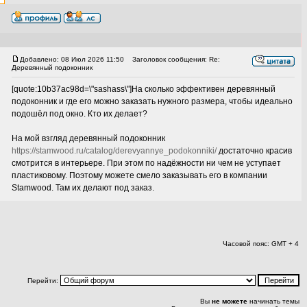
Добавлено: 08 Июл 2026 11:50
Заголовок сообщения: Re:
Деревянный подоконник
[quote:10b37ac98d=\"sashass\"]На сколько эффективен деревянный
подоконник и где его можно заказать нужного размера, чтобы идеально
подошёл под окно. Кто их делает?
На мой взгляд деревянный подоконник
https://stamwood.ru/catalog/derevyannye_podokonniki/
достаточно красив
смотрится в интерьере. При этом по надёжности ни чем не уступает
пластиковому. Поэтому можете смело заказывать его в компании
Stamwood. Там их делают под заказ.
Часовой пояс: GMT + 4
Перейти:
Вы
не можете
начинать темы