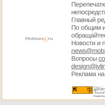
Перепечатк
непосредств
Главный ре
По общим 
обращайте
Новости и 
news@mobis
Вопросы
со
design@ivli
Реклама на
Powered by