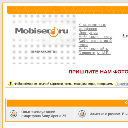
Каталог сотовых
телефонов
Инструкции
П
Мобильные новости
Библиотека сотовой
связи
Мобильные сайты
главная сайта
О проекте,
IvLIM.Ru
ПРИШЛИТЕ НАМ ФОТО
Файлообменник: скачай картинки, темы, мелодии, игры, программы!
Поделис
С
Опыт эксплуатации
Заметки о разном. Вы
смартфона Sony Xperia Z5