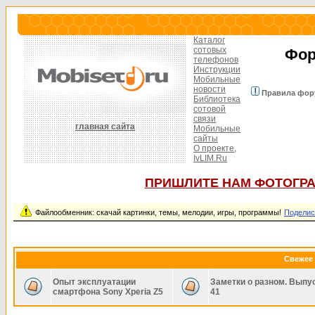
Каталог
сотовых
Фор
телефонов
Инструкции
Мобильные
новости
Правила фор
Библиотека
сотовой
связи
главная сайта
Мобильные
сайты
О проекте,
IvLIM.Ru
ПРИШЛИТЕ НАМ ФОТОГРА
Файлообменник: скачай картинки, темы, мелодии, игры, программы!
Поделис
Свежее 
Опыт эксплуатации
Заметки о разном. Выпу
смартфона Sony Xperia Z5
41