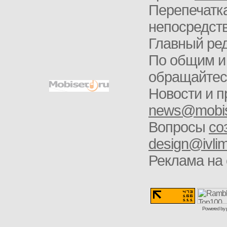
Перепечатка
непосредств
Главный ред
По общим и
обращайте
Новости и п
news@mobis
Вопросы
со
design@ivlim
Реклама на 
Powered by