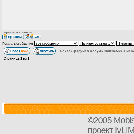
Вернуться к началу
Показать сообщения:
Список форумов Форумы Mobiset.Ru о моб
Страница
1
из
1
©2005
Mobi
проект
IvLI