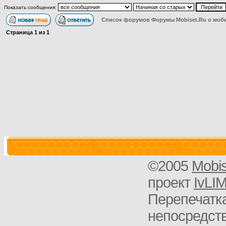
Показать сообщения:
Список форумов Форумы Mobiset.Ru о моб
Страница
1
из
1
©2005
Mobi
проект
IvLI
Перепечатка
непосредств