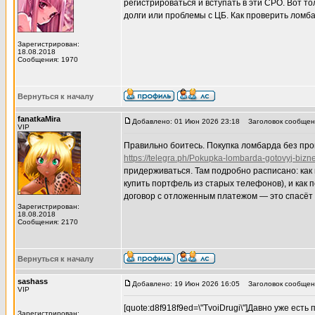
регистрироваться и вступать в эти СРО. Вот то
долги или проблемы с ЦБ. Как проверить ломба
Зарегистрирован:
18.08.2018
Сообщения: 1970
Вернуться к началу
fanatkaMira
Добавлено: 01 Июн 2026 23:18
Заголовок сообщен
VIP
Правильно боитесь. Покупка ломбарда без про
https://telegra.ph/Pokupka-lombarda-gotovyj-bizne
придерживаться. Там подробно расписано: как 
купить портфель из старых телефонов), и как
договор с отложенным платежом — это спасёт в
Зарегистрирован:
18.08.2018
Сообщения: 2170
Вернуться к началу
sashass
Добавлено: 19 Июн 2026 16:05
Заголовок сообщени
VIP
[quote:d8f918f9ed=\"TvoiDrugi\"]Давно уже ест
Зарегистрирован: