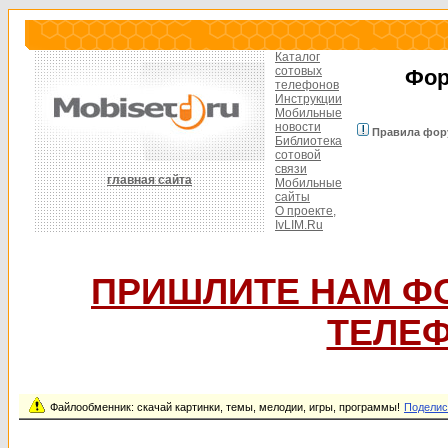
Каталог
сотовых
Фор
телефонов
Инструкции
Мобильные
новости
Правила фор
Библиотека
сотовой
связи
главная сайта
Мобильные
сайты
О проекте,
IvLIM.Ru
ПРИШЛИТЕ НАМ Ф
ТЕЛЕФ
Файлообменник: скачай картинки, темы, мелодии, игры, программы!
Поделис