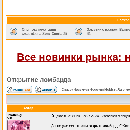
Свежее 
Опыт эксплуатации
Заметки о разном. Выпу
смартфона Sony Xperia Z5
41
Все новинки рынка: н
Открытие ломбарда
Список форумов Форумы Mobiset.Ru о м
Автор
TvoiDrugi
Добавлено: 01 Июн 2026 22:34
Заголовок сообщен
VIP
Давно уже есть планы открыть ломбард. Сейчас