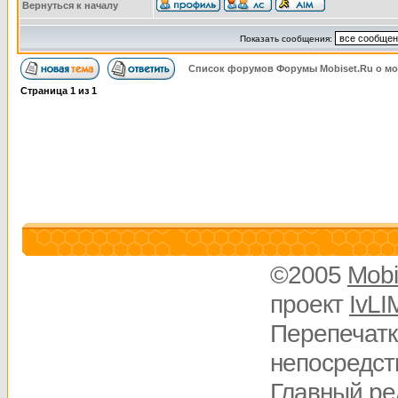
Вернуться к началу
Показать сообщения:
Список форумов Форумы Mobiset.Ru о м
Страница
1
из
1
©2005
Mobi
проект
IvLI
Перепечатк
непосредств
Главный ре