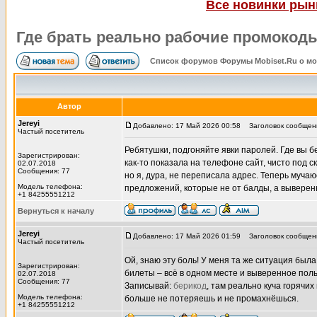
Все новинки рынк
Где брать реально рабочие промокод
Список форумов Форумы Mobiset.Ru о м
Автор
Jereyi
Добавлено: 17 Май 2026 00:58
Заголовок сообщени
Частый посетитель
Ребятушки, подгоняйте явки паролей. Где вы б
Зарегистрирован:
как-то показала на телефоне сайт, чисто под с
02.07.2018
Сообщения: 77
но я, дура, не переписала адрес. Теперь мучаю
Модель телефона:
предложений, которые не от балды, а выверен
+1 84255551212
Вернуться к началу
Jereyi
Добавлено: 17 Май 2026 01:59
Заголовок сообщен
Частый посетитель
Ой, знаю эту боль! У меня та же ситуация была,
Зарегистрирован:
билеты – всё в одном месте и выверенное поль
02.07.2018
Сообщения: 77
Записывай:
берикод
, там реально куча горяч
Модель телефона:
больше не потеряешь и не промахнёшься.
+1 84255551212