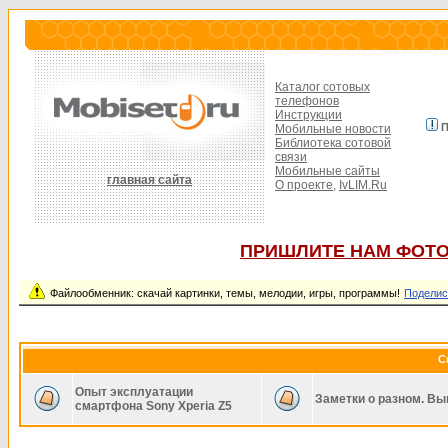
Каталог сотовых
телефонов
Инструкции
П
Мобильные новости
Библиотека сотовой
связи
Мобильные сайты
главная сайта
О проекте,
IvLIM.Ru
ПРИШЛИТЕ НАМ ФОТО
Файлообменник: скачай картинки, темы, мелодии, игры, программы!
Поделис
С
Опыт эксплуатации
Заметки о разном. Вы
смартфона Sony Xperia Z5