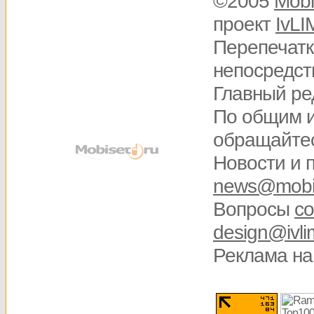
©2005
Mobi
проект
IvLI
Перепечатк
непосредств
Главный ре
По общим 
обращайте
Новости и 
news@mobis
Вопросы
со
design@ivli
Реклама на