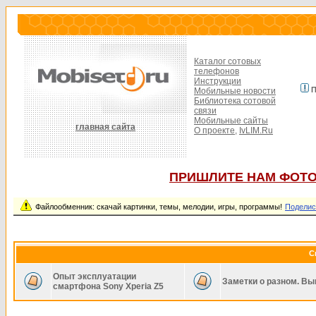
Каталог сотовых
телефонов
Инструкции
П
Мобильные новости
Библиотека сотовой
связи
Мобильные сайты
главная сайта
О проекте,
IvLIM.Ru
ПРИШЛИТЕ НАМ ФОТО
Файлообменник: скачай картинки, темы, мелодии, игры, программы!
Поделис
С
Опыт эксплуатации
Заметки о разном. Вы
смартфона Sony Xperia Z5