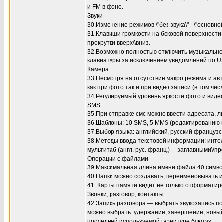
и FM в фоне.
Звуки
30.Изменение режимов \"без звука\" - \"основ
31.Клавиши громкости на боковой поверхности 
прокрутки вверх\\вниз.
32.Возможно полностью отключить музыкально
клавиатуры за исключением уведомлений по U
Камера
33.Несмотря на отсутствие макро режима и а
как при фото так и при видео записи (в том чис
34.Регулируемый уровень яркости фото и виде
SMS
35.При отправке смс можно ввести адресата, 
36.Шаблоны: 10 SMS, 5 MMS (редактированию 
37.Выбор языка: английский, русский французс
38.Методы ввода текстовой информации: интелл
мультитаб (англ. рус. франц.)— заглавными\\п
Операции с файлами
39.Максимальная длина имени файла 40 символ
40.Папки можно создавать, переименовывать и 
41. Карты памяти видит не только отформатир
Звонки, разговор, контакты
42.Запись разговора — выбрать звукозапись п
можно выбрать: удержание, завершение, новый
последней используемой гарнитуре блютуз.