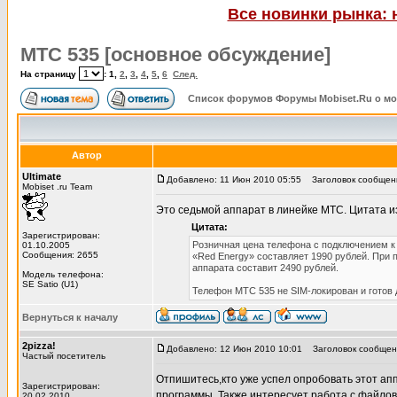
Все новинки рынка: 
МТС 535 [основное обсуждение]
На страницу
:
1
,
2
,
3
,
4
,
5
,
6
След.
Список форумов Форумы Mobiset.Ru о м
Автор
Ultimate
Добавлено: 11 Июн 2010 05:55
Заголовок сообщени
Mobiset .ru Team
Это седьмой аппарат в линейке МТС. Цитата и
Цитата:
Зарегистрирован:
Розничная цена телефона с подключением к
01.10.2005
Сообщения: 2655
«Red Energy» составляет 1990 рублей. При
аппарата составит 2490 рублей.
Модель телефона:
SE Satio (U1)
Телефон МТС 535 не SIM-локирован и готов 
Вернуться к началу
2pizza!
Добавлено: 12 Июн 2010 10:01
Заголовок сообщения
Частый посетитель
Отпишитесь,кто уже успел опробовать этот аппа
Зарегистрирован:
программы. Также интересует работа с файлов
20.02.2010