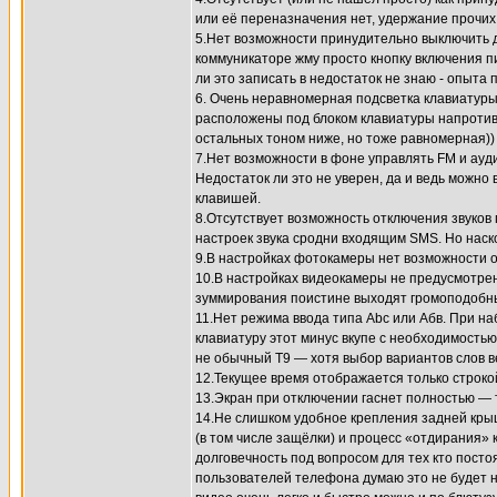
или её переназначения нет, удержание прочих 
5.Нет возможности принудительно выключить 
коммуникаторе жму просто кнопку включения пи
ли это записать в недостаток не знаю - опыта 
6. Очень неравномерная подсветка клавиатуры
расположены под блоком клавиатуры напротив к
остальных тоном ниже, но тоже равномерная))
7.Нет возможности в фоне управлять FM и ауди
Недостаток ли это не уверен, да и ведь можн
клавишей.
8.Отсутствует возможность отключения звуков
настроек звука сродни входящим SMS. Но наск
9.В настройках фотокамеры нет возможности 
10.В настройках видеокамеры не предусмотрен
зуммирования поистине выходят громоподобн
11.Нет режима ввода типа Abc или Абв. При н
клавиатуру этот минус вкупе с необходимостью
не обычный T9 — хотя выбор вариантов слов ве
12.Текущее время отображается только строкой
13.Экран при отключении гаснет полностью — 
14.Не слишком удобное крепления задней кры
(в том числе защёлки) и процесс «отдирания» 
долговечность под вопросом для тех кто посто
пользователей телефона думаю это не будет н