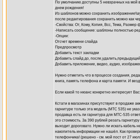
По умолчанию доступны 5 невзрачных на мой вз
днем рождения!
Из шаблонов можно сохранить изображение\\ау
после редактирования сохранить можно как че
-Свойства: От, Кому, Копия, Всс, Тема, Размер
-Написать сообщение: шаблоны полностью реда
-Опции:
Отсчет времени слайда
Предпросмотр
Добавить текст закладки
Добавить слайд до, после,удалить,предыдущи
Добавить приложение, видео, аудио, изображ
Нужно отметить что в процессе создания, ре
книга, память телефона и карта памяти. И вез
Если какой то нюанс конкретно интересует Вас 
Кстати в магазинах присутствуют в продаже ак
гарнитуре только эта модель (МТС 535) не указ
продавца есть ли гарнитура для МТС-535 ответя
это стоимость. За 390 рублей резать гарнитур
выходит дороговато. Нужно ли искать кабель н
накопитель информации не нашёл. Как провер
телефончика! (решено - см. мой пост от 27 июл