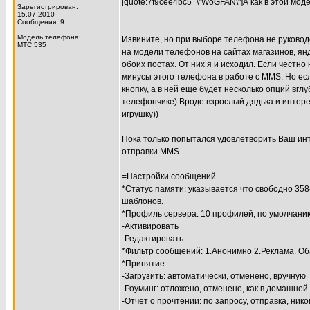
[quote:7f9cee4bc5=\"WoGFAN\"]А как в этой моде
Зарегистрирован:
15.07.2010
Сообщения: 9
Модель телефона:
Извините, но при выборе телефона не руковод
МТС 535
на модели телефонов на сайтах магазинов, янд
обоих постах. От них я и исходил. Если честно
минусы этого телефона в работе с MMS. Но есл
кнопку, а в ней еще будет несколько опций вгл
телефончике) Вроде взрослый дядька и интерес
игрушку))
Пока только попытался удовлетворить Ваш инте
отправки MMS.
=Настройки сообщений
*Статус памяти: указывается что свободно 358
шаблонов.
*Профиль сервера: 10 профилей, по умолчан
-Активировать
-Редактировать
*Фильтр сообщений: 1.Анонимно 2.Реклама. Об
*Принятие
-Загрузить: автоматически, отменено, вручную
-Роуминг: отложено, отменено, как в домашней
-Отчет о прочтении: по запросу, отправка, ник