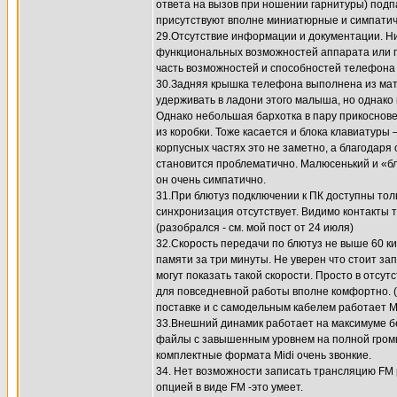
ответа на вызов при ношении гарнитуры) подп
присутствуют вполне миниатюрные и симпати
29.Отсутствие информации и документации. Ни 
функциональных возможностей аппарата или п
часть возможностей и способностей телефона 
30.Задняя крышка телефона выполнена из мате
удерживать в ладони этого малыша, но однако 
Однако небольшая бархотка в пару прикоснове
из коробки. Тоже касается и блока клавиатуры
корпусных частях это не заметно, а благодар
становится проблематично. Малюсенький и «б
он очень симпатично.
31.При блютуз подключении к ПК доступны тол
синхронизация отсутствует. Видимо контакты т
(разобрался - см. мой пост от 24 июля)
32.Скорость передачи по блютуз не выше 60 
памяти за три минуты. Не уверен что стоит за
могут показать такой скорости. Просто в отсут
для повседневной работы вполне комфортно. (к
поставке и с самодельным кабелем работает 
33.Внешний динамик работает на максимуме б
файлы с завышенным уровнем на полной громко
комплектные формата Midi очень звонкие.
34. Нет возможности записать трансляцию FM
опцией в виде FM -это умеет.