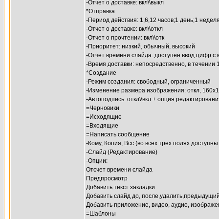
-Отчет о доставке: вкл\\выкл
*Отправка
-Период действия: 1,6,12 часов;1 день;1 неде
-Отчет о доставке: вкл\\откл
-Отчет о прочтении: вкл\\отк
-Приоритет: низкий, обычный, высокий
-Отчет времени слайда: доступен ввод цифр с
-Время доставки: непосредственно, в течении 1
*Создание
-Режим создания: свободный, ограниченный
-Изменение размера изображения: откл, 160х1
-Автоподпись: откл\\вкл + опция редактирован
=Черновики
=Исходящие
=Входящие
=Написать сообщение
-Кому, Копия, Всс (во всех трех полях доступн
-Слайд (Редактирование)
-Опции:
Отсчет времени слайда
Предпросмотр
Добавить текст закладки
Добавить слайд до, после,удалить,предыдущи
Добавить приложение, видео, аудио, изображ
=Шаблоны