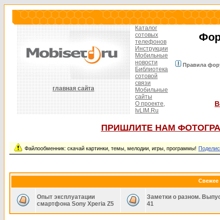
Каталог
Фор
сотовых
телефонов
Инструкции
Мобильные
новости
Правила фор
Библиотека
сотовой
связи
главная сайта
Мобильные
сайты
В
О проекте,
IvLIM.Ru
ПРИШЛИТЕ НАМ ФОТОГРА
Файлообменник: скачай картинки, темы, мелодии, игры, программы!
Поделис
Свежее 
Опыт эксплуатации
Заметки о разном. Выпу
смартфона Sony Xperia Z5
41