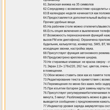
Органайзер
61.Записная книжка на 35 символов
62.Секундомер с возможностями «разделить» и
63.В календаре неделя начинается как положен
64.Предоставляется дополнительный выбор нас
Прочие удобные вещи.
65.На рабочем столе можно отключить\\вывести
66.Есть опция включения и выключения телефо
67.Возможность переназначения функций нажа
вызов FM или диктофона). Ограничена приложе
будильник, калькулятор, конвертер, SMS, BT, 
исходящие звонки, настройка звука.
68.Присутствует функция автономного режима 
69.Предусмотрено крепление шнурка.
70.Не стираемые клавиши: не краска сверху - с
71.Экран 2,0» 176x220, 262 тыс. цветов, очен
в помещении.
72.Обои можно ставить свои как из памяти тел
73.Редактирование текста приветствия с возм
74.Перемещения по меню без каких либо заде
75.При изъятии батареи (для замены карты па
76.Присутствует регулируемая\\отключаемая по
минута, 5 минут. Разблокировать можно в два
выводится сообщение с предложением нажать 
77.Индикатор уровня заряда аккумулятора сос