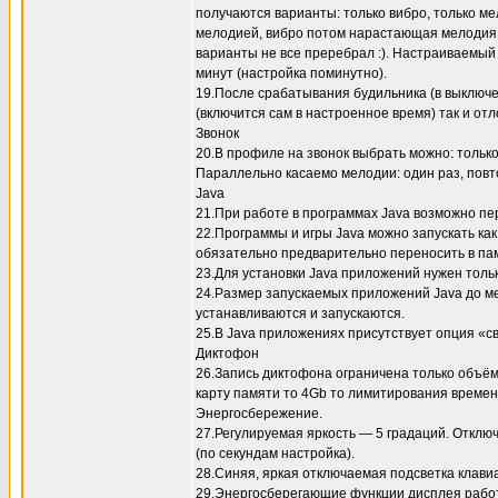
получаются варианты: только вибро, только м
мелодией, вибро потом нарастающая мелодия,
варианты не все преребрал :). Настраиваемый
минут (настройка поминутно).
19.После срабатывания будильника (в выключ
(включится сам в настроенное время) так и от
Звонок
20.В профиле на звонок выбрать можно: только
Параллельно касаемо мелодии: один раз, повт
Java
21.При работе в программах Java возможно пер
22.Программы и игры Java можно запускать как
обязательно предварительно переносить в па
23.Для установки Java приложений нужен тольк
24.Размер запускаемых приложений Java до мег
устанавливаются и запускаются.
25.В Java приложениях присутствует опция «св
Диктофон
26.Запись диктофона ограничена только объём
карту памяти то 4Gb то лимитирования времен
Энергосбережение.
27.Регулируемая яркость — 5 градаций. Отклю
(по секундам настройка).
28.Синяя, яркая отключаемая подсветка клавиа
29.Энергосберегающие функции дисплея работ