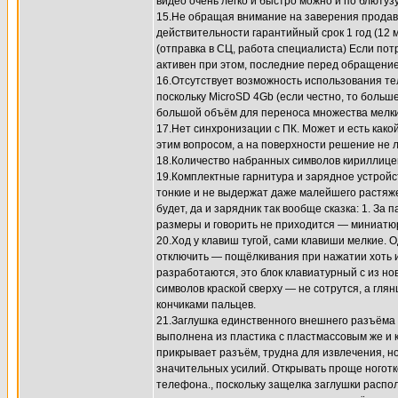
видео очень легко и быстро можно и по блютуз
15.Не обращая внимание на заверения продавцо
действительности гарантийный срок 1 год (12
(отправка в СЦ, работа специалиста) Если по
активен при этом, последние перед обращением
16.Отсутствует возможность использования те
поскольку MicroSD 4Gb (если честно, то больш
большой объём для переноса множества мелких
17.Нет синхронизации с ПК. Может и есть како
этим вопросом, а на поверхности решение не 
18.Количество набранных символов кириллице
19.Комплектные гарнитура и зарядное устройст
тонкие и не выдержат даже малейшего растяже
будет, да и зарядник так вообще сказка: 1. За
размеры и говорить не приходится — миниатю
20.Ход у клавиш тугой, сами клавиши мелкие. 
отключить — пощёлкивания при нажатии хоть и
разработаются, это блок клавиатурный с из но
символов краской сверху — не сотрутся, а гля
кончиками пальцев.
21.Заглушка единственного внешнего разъёма
выполнена из пластика с пластмассовым же и к
прикрывает разъём, трудна для извлечения, н
значительных усилий. Открывать проще ноготк
телефона., поскольку защелка заглушки распо