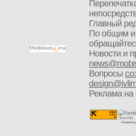
Перепечатка
непосредств
Главный ред
По общим и
обращайте
Новости и п
news@mobis
Вопросы
со
design@ivlim
Реклама на 
Powered by