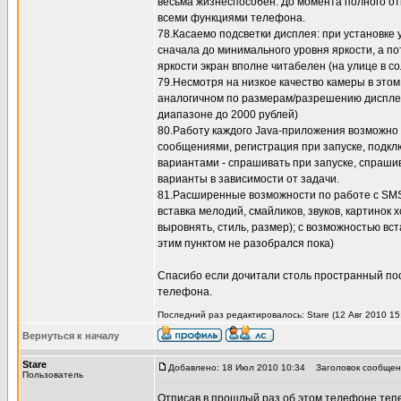
весьма жизнеспособен. До момента полного от
всеми функциями телефона.
78.Касаемо подсветки дисплея: при установке у
сначала до минимального уровня яркости, а по
яркости экран вполне читабелен (на улице в со
79.Несмотря на низкое качество камеры в это
аналогичном по размерам/разрешению дисплее 
диапазоне до 2000 рублей)
80.Работу каждого Java-приложения возможно 
сообщениями, регистрация при запуске, подкл
вариантами - спрашивать при запуске, спрашив
варианты в зависимости от задачи.
81.Расширенные возможности по работе с SMS: 
вставка мелодий, смайликов, звуков, картинок 
выровнять, стиль, размер); с возможностью вст
этим пунктом не разобрался пока)
Спасибо если дочитали столь пространный по
телефона.
Последний раз редактировалось: Stare (12 Авг 2010 15:
Вернуться к началу
Stare
Добавлено: 18 Июл 2010 10:34
Заголовок сообщен
Пользователь
Отписав в прошлый раз об этом телефоне тепе