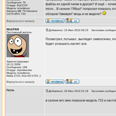
Сообщения: 79
файлы из одной папки в другую? И ещё -- почем
Откуда: б/уСССР
Модель телефона:
micro... В салоне \"Яйцо\" попросил показать 
Siemens ME 75>Siemens
обзоров \"вживую\" вещь и не видели?
CX75>MTC 733
Вернуться к началу
WoGFAN
Добавлено: 15 Июн 2010 09:15
Заголовок сообщен
Постоянный житель
Посмотрел, потыкал...выглядит симпатично, по
будет услышать насчет аси.
Зарегистрирован:
16.12.2009
Сообщения: 199
Откуда: Jopokluevka
Модель телефона:
Nokia 2710, Acer AO h751 ;)
Вернуться к началу
Гость
Добавлено: 26 Июн 2010 01:19
Заголовок сообщени
в салоне мтс мне показали модель 733 и насто