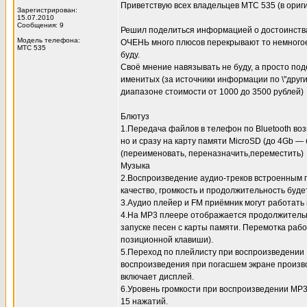
Приветствую всех владельцев МТС 535 (в ориг
Зарегистрирован:
15.07.2010
Сообщения: 9
Решил поделиться информацией о достоинствах
Модель телефона:
ОЧЕНЬ много плюсов перекрывают то немногое, ч
МТС 535
буду.
Своё мнение навязывать не буду, а просто поде
именитых (за источники информации по \"друг
диапазоне стоимости от 1000 до 3500 рублей)
Блютуз
1.Передача файлов в телефон по Bluetooth во
но и сразу на карту памяти MicroSD (до 4Gb 
(переименовать, переназначить,переместить)
Музыка
2.Воспроизведение аудио-треков встроенным 
качество, громкость и продолжительность буд
3.Аудио плейер и FM приёмник могут работать 
4.На МР3 плеере отображается продолжительно
запуске песен с карты памяти. Перемотка ра
позиционной клавиши).
5.Переход по плейлисту при воспроизведении
воспроизведения при погасшем экране произв
включает дисплей.
6.Уровень громкости при воспроизведении MP3 
15 нажатий.