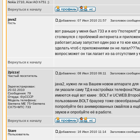
Nokia 2710, Acer AO h751 ;)
Вернуться к началу
java2
Добавлено: 07 Июл 2010 21:57
Заголовок сообщения:
Гость
вот раньше у меня был 733 и я его \"потерял\
столкнулся с проблемой интернета и приложени
работает,аську запустил один раз и то кое как,
зделать чтоб с приложениями он не лагал???и
вопрос:может он так лагает из-за отсутствия 
Вернуться к началу
2pizza!
Добавлено: 08 Июл 2010 06:11
Заголовок сообщения
Частый посетитель
java2, нужно ли на Вашем новом аппарате для
Зарегистрирован:
ли указали саму ТД в настройках телефона?Ка
20.02.2010
Сообщения: 79
имеются ещё вот какие : BOLT и UCWEB.Второй
Откуда: б/уСССР
Модель телефона:
пользовании.BOLT браузер тоже своеобразный(
Siemens ME 75>Siemens
попробуйте без анимированных смайлов а ещё 
CX75>MTC 733
звуков и опробуйте её в работе.
Вернуться к началу
Stare
Добавлено: 16 Июл 2010 11:14
Заголовок сообщен
Пользователь