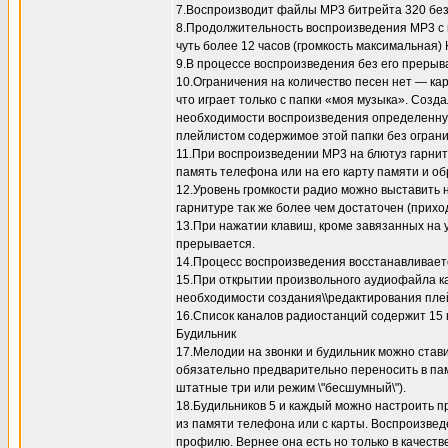
7.Воспроизводит файлы MP3 битрейта 320 без 
8.Продолжительность воспроизведения MP3 с к
чуть более 12 часов (громкость максимальная)
9.В процессе воспроизведения без его прерыва
10.Ограничения на количество песен нет — ка
что играет только с папки «моя музыка». Созда
необходимости воспроизведения определенную
плейлистом содержимое этой папки без ограни
11.При воспроизведении MP3 на блютуз гарни
память телефона или на его карту памяти и об
12.Уровень громкости радио можно выставить 
гарнитуре так же более чем достаточен (прихо
13.При нажатии клавиш, кроме завязанных на 
прерывается.
14.Процесс воспроизведения восстанавливаетс
15.При открытии произвольного аудиофайла как
необходимости создания\\редактирования пле
16.Список каналов радиостанций содержит 15
Будильник
17.Мелодии на звонки и будильник можно стави
обязательно предварительно переносить в па
штатные три или режим \"бесшумный\").
18.Будильников 5 и каждый можно настроить п
из памяти телефона или с карты. Воспроизведе
профилю. Вернее она есть но только в качест