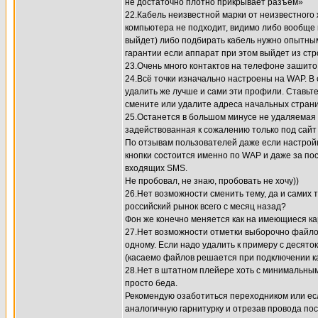
не достаточно плотно прикрывает разъём»
22.Кабель неизвестной марки от неизвестного
компьютера не подходит, видимо либо вообще 
выйдет) либо подбирать кабель нужно опытным
гарантии если аппарат при этом выйдет из стр
23.Очень много контактов на телефоне зашито
24.Всё точки изначально настроены на WAP. В
удалить же лучше и сами эти профили. Ставьте 
смените или удалите адреса начальных стран
25.Останется в большом минусе не удаляемая
задействованная к сожалению только под сайт
По отзывам пользователей даже если настройк
кнопки состоится именно по WAP и даже за п
входящих SMS.
Не пробовал, не знаю, пробовать не хочу))
26.Нет возможности сменить тему, да и самих 
российский рынок всего с месяц назад?
Фон же конечно меняется как на имеющиеся ка
27.Нет возможности отметки выборочно файлов
одному. Если надо удалить к примеру с десято
(касаемо файлов решается при подключении каб
28.Нет в штатном плейере хоть с минимальным
просто беда.
Рекомендую озаботиться переходником или если
аналогичную гарнитурку и отрезав провода по