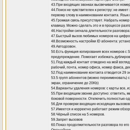
43.При входящих звонках высвечивается номер
44.Поиск не чувствителен к регистру: не имеет
первому слову в наименовании контакта. Язык
45.Громкая связь присутствует. Набрать номе
клавишу. Можно сделать это и в процессе разг
46.Настройки сигнала длительности разговора:
47.Быстрый вызов любимых номеров на цифро
48.Возможность настройки ID абонента: установ
49.Автодозвон.
50.Есть функция копирования всех номеров с 
предупреждение. Помогает избежать дублирова
51.Под каждый контакт отведено на мой взгляд
рабочий, почта, номер офиса, номер факса, де
52.Под наименование контакта отводится 29 з
53.5 групп абонентов (можно переименовать) 
экран, ограничение до 20Kb)
54.Варианты удаления номеров: с карты все, и
55.При входящем звонке доступно: ответить, м
боковой поверхности. Отключить полностью о
56.Для проверки входящих-исходящих вызовов 
57.Имеется и корректно работает режим обзора 
58.Чёрный список на 5 номеров.
59.Запрет вызовов
60.Показ продолжительности разговора по его 