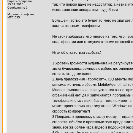
Зарегистрирован:
так, что порою даже не недостаток, а незнач
15.07.2010
Сообщения: 9
использование аппаратом неудобным.
Модель телефона:
МТС 535
Большей частью это будет то, чего не хватает
замечательным телефоном.
Не стоит забывать, что многое из того, что п
смартфонами или коммуникаторами по своей с
Итак об отсутствии удобств:)
1.Уровень громкости будильника не регулируе
звука будильника режимов с вибро: до, однов
сказать это даже плюс.
2.Java приложения «тормозят». ICQ агенты мо
минималистичные сборки. MobileAgent (mail.ru
Многие приложения не запускаются вовсе, пр
ограничений нет, да и запускаются программы
телефона инсталляция была, тоже не имеет з
может просто привык к тому что на Windows н
скорость комфортна?!
3.Поправка к прошлому отзыву моему — ограни
скорости, объёма и производителя продолжител
знаю, все же более часа видео в подобном ра
4.Отсутствует (или не нашёл просто) как прин