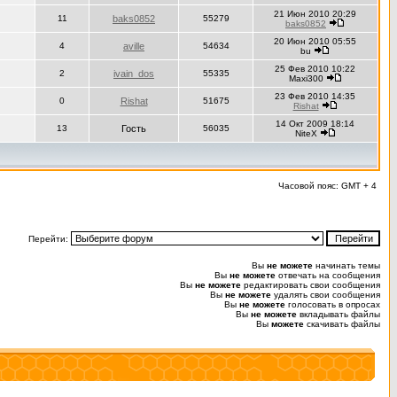
21 Июн 2010 20:29
11
baks0852
55279
baks0852
20 Июн 2010 05:55
4
aville
54634
bu
25 Фев 2010 10:22
2
ivain_dos
55335
Maxi300
23 Фев 2010 14:35
0
Rishat
51675
Rishat
14 Окт 2009 18:14
13
Гость
56035
NiteX
Часовой пояс: GMT + 4
Перейти:
Вы
не можете
начинать темы
Вы
не можете
отвечать на сообщения
Вы
не можете
редактировать свои сообщения
Вы
не можете
удалять свои сообщения
Вы
не можете
голосовать в опросах
Вы
не можете
вкладывать файлы
Вы
можете
скачивать файлы