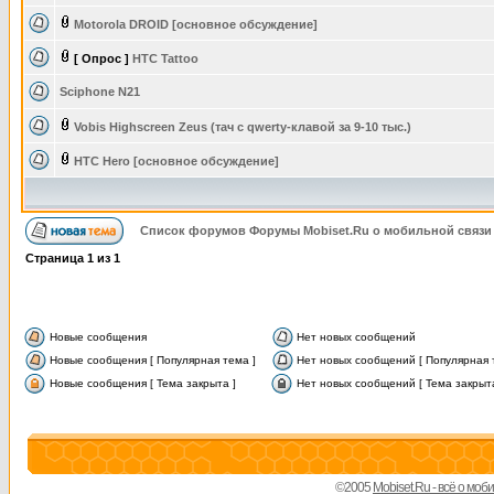
Motorola DROID [основное обсуждение]
[ Опрос ]
HTC Tattoo
Sciphone N21
Vobis Highscreen Zeus (тач с qwerty-клавой за 9-10 тыс.)
HTC Hero [основное обсуждение]
Список форумов Форумы Mobiset.Ru о мобильной связи
Страница
1
из
1
Новые сообщения
Нет новых сообщений
Новые сообщения [ Популярная тема ]
Нет новых сообщений [ Популярная 
Новые сообщения [ Тема закрыта ]
Нет новых сообщений [ Тема закрыта
©2005
Mobiset.Ru - всё о мо