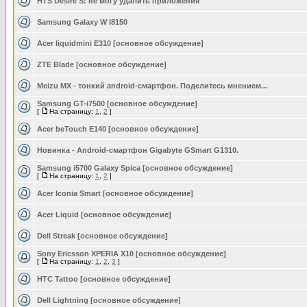
HTS Desire S: не могу удалить приложения
Samsung Galaxy W I8150
Acer liquidmini E310 [основное обсуждение]
ZTE Blade [основное обсуждение]
Meizu MX - тонкий android-смартфон. Поделитесь мнением...
Samsung GT-i7500 [основное обсуждение]
[
На страницу:
1
,
2
]
Acer beTouch E140 [основное обсуждение]
Новинка - Android-смартфон Gigabyte GSmart G1310.
Samsung i5700 Galaxy Spica [основное обсуждение]
[
На страницу:
1
,
2
]
Acer Iconia Smart [основное обсуждение]
Acer Liquid [основное обсуждение]
Dell Streak [основное обсуждение]
Sony Ericsson XPERIA X10 [основное обсуждение]
[
На страницу:
1
,
2
,
3
]
HTC Tattoo [основное обсуждение]
Dell Lightning [основное обсуждение]