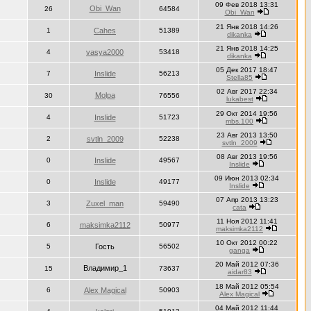
09 Фев 2018 13:31
Obi_Wan
26
64584
Obi_Wan
21 Янв 2018 14:26
1
Cahes
51389
dikanka
21 Янв 2018 14:25
4
vasya2000
53418
dikanka
05 Дек 2017 18:47
7
Inslide
56213
Stella85
02 Авг 2017 22:34
Molpa
30
76556
lukabest
29 Окт 2014 19:56
4
Inslide
51723
mbs.100
23 Авг 2013 13:50
2
svtln_2009
52238
svtln_2009
08 Авг 2013 19:56
0
Inslide
49567
Inslide
09 Июн 2013 02:34
0
Inslide
49177
Inslide
07 Апр 2013 13:23
3
Zuxel_man
59490
cata
11 Ноя 2012 11:41
6
maksimka2112
50977
maksimka2112
10 Окт 2012 00:22
5
Гость
56502
ganga
20 Май 2012 07:36
Владимир_1
15
73637
aidar83
18 Май 2012 05:54
6
Alex Magical
50903
Alex Magical
04 Май 2012 11:44