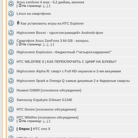
Asus zenfone 4 max - 5.2 дюйма, мнения
[
На страницу:
1
,
2
]
Linux на смартфоне
Как установить игры на HTC Explorer
Highscreen Boost - «долгоиграющий» Android-фон
Смартфон Asus ZenFone 3 64 GB - вопрос.
[
На страницу:
1
,
2
,
3
]
Highscreen Explosion –бюджетный \"четырехъядерник\"
HTC WILDFIRE S | КАК ПЕРЕКЛЮЧИТЬ С ЦИФР НА БУКВЫ?
Highscreen Alpha R: смарт с Full HD-экраном и 2-мя аккумами
Highscreen Spark и Omega Q самые дешевые 2 и 4ядерные смарты
Huawei G6600 [основное обсуждение]
Samsung Gigabyte GSmart G1345
HTC Desire [основное обсуждение]
HTC Wildfire [основное обсуждение]
[
На страницу:
1
,
2
]
[ Опрос ]
HTC one X