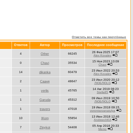
Отметить все темы как прочтённые
Ответов
Автор
Просмотров
Последнее сообщение
26 Фев 2025 17:07
4
Other
66245
Alex Kovalev
15 Ноя 2023 13:09
0
Chavi
35534
Chavi
23 Июл 2022 20:53
14
dikanka
60479
Alex Kovalev
23 Июл 2020 20:12
2
Сааня
48647
ЛЮБЛЮLG
14 Авг 2019 08:23
1
verlis
45765
Stella85
09 Июл 2019 10:50
1
Garuda
45312
ЛЮБЛЮLG
19 Июн 2018 09:15
1
travers
47018
vorontsovanatulya
13 Июн 2018 12:46
10
IKom
55854
AndreechKA
05 Апр 2018 20:33
7
Zloykot
54408
Memo