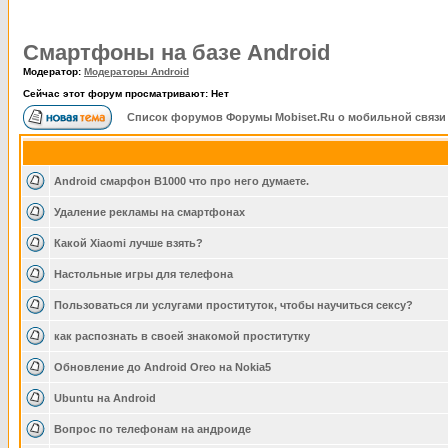
Смартфоны на базе Android
Модератор:
Модераторы Android
Сейчас этот форум просматривают: Нет
Список форумов Форумы Mobiset.Ru о мобильной связи
Android смарфон B1000 что про него думаете.
Удаление рекламы на смартфонах
Какой Xiaomi лучше взять?
Настольные игры для телефона
Пользоваться ли услугами проституток, чтобы научиться сексу?
как распознать в своей знакомой проститутку
Обновление до Android Oreo на Nokia5
Ubuntu на Android
Вопрос по телефонам на андроиде