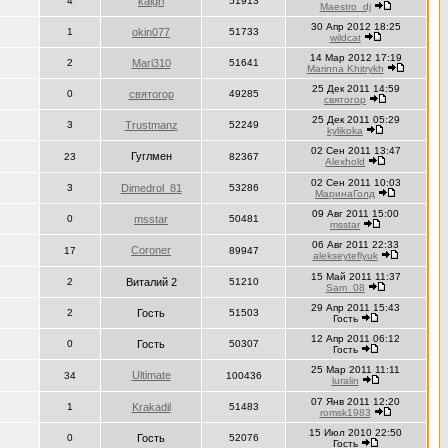
4
kalgri
51913
Maestro_dj
30 Апр 2012 18:25
1
okin077
51733
wildcat
14 Мар 2012 17:19
2
Маri310
51641
Marinna Khitrykh
25 Дек 2011 14:59
0
святогор
49285
святогор
25 Дек 2011 05:29
3
Trustmanz
52249
kylikoka
02 Сен 2011 13:47
Гуглмен
23
82367
Alexhold
02 Сен 2011 10:03
3
Dimedrol_81
53286
МаринаГолд
09 Авг 2011 15:00
0
msstar
50481
msstar
06 Авг 2011 22:33
Coroner
17
89947
alekseyteflyuk
15 Май 2011 11:37
2
Виталий 2
51210
Sam_08
29 Апр 2011 15:43
2
Гость
51503
Гость
12 Апр 2011 06:12
0
Гость
50307
Гость
25 Мар 2011 11:11
Ultimate
34
100436
luralin
07 Янв 2011 12:20
1
Krakadil
51483
romsk1983
15 Июл 2010 22:50
0
Гость
52076
Гость