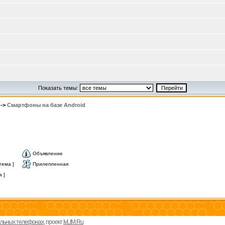
Показать темы:
->
Смартфоны на базе Android
Объявление
тема ]
Прилепленная
 ]
бильных телефонах
, проект
IvLIM.Ru