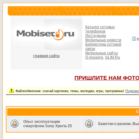
Каталог сотовых
телефонов
Инструкции
П
Мобильные новости
Библиотека сотовой
связи
Мобильные сайты
главная сайта
О проекте,
IvLIM.Ru
ПРИШЛИТЕ НАМ ФОТО
Файлообменник: скачай картинки, темы, мелодии, игры, программы!
Поделис
С
Опыт эксплуатации
Заметки о разном. Вы
смартфона Sony Xperia Z5