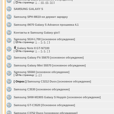
[
На страницу:
1
...
48
,
49
,
50
]
SAMSUNG GALAXY S
Samsung SPH-M610-не держит зарядку
Samsung i9070 Galaxy S Advance прошивка 4.1
Контакты в Samsung Galaxy gio!!
Samsung SGH-L700 [основное обсуждение]
[
На страницу:
1
...
5
,
6
,
7
]
Galaxy Note II GT-N7100
[
На страницу:
1
...
5
,
6
,
7
]
Samsung Galaxy Fit S5670 [основное обсуждение]
Samsung Galaxy Mini S5570 [основное обсуждение]
Samsung S5560 [основное обсуждение]
[
На страницу:
1
,
2
]
[ Опрос ]
Samsung C3212 Duos [основное обсуждение]
Samsung C3530 [основное обсуждение]
Samsung SHW-M190S Galaxy S Hoppin [основное обсуждение]
Samsung GT-C3520 [Основное обсуждение]
Samsung C3752 Duos [основное обсуждение]