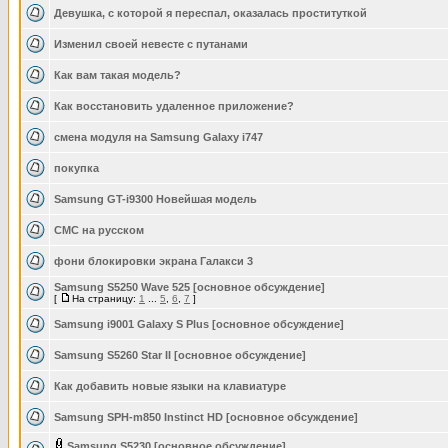
Девушка, с которой я переспал, оказалась проституткой
Изменил своей невесте с путанами
Как вам такая модель?
Как восстановить удаленное приложение?
смена модуля на Samsung Galaxy i747
покупка
Samsung GT-i9300 Новейшая модель
СМС на русском
фони блокировки экрана Галакси 3
Samsung S5250 Wave 525 [основное обсуждение]
[
На страницу:
1
...
5
,
6
,
7
]
Samsung i9001 Galaxy S Plus [основное обсуждение]
Samsung S5260 Star II [основное обсуждение]
Как добавить новые языки на клавиатуре
Samsung SPH-m850 Instinct HD [основное обсуждение]
Samsung S5230 [основное обсуждение]