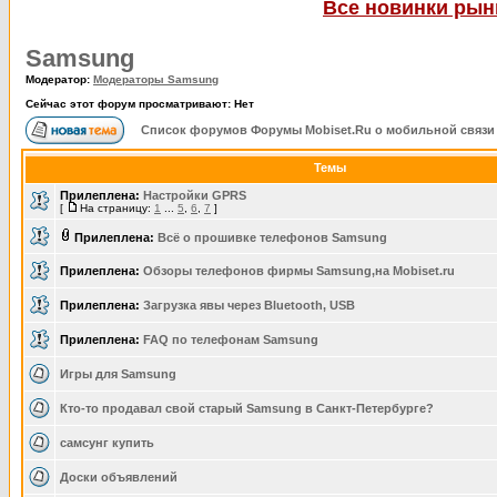
Все новинки рынк
Samsung
Модератор:
Модераторы Samsung
Сейчас этот форум просматривают: Нет
Список форумов Форумы Mobiset.Ru о мобильной связи
Темы
Прилеплена:
Настройки GPRS
[
На страницу:
1
...
5
,
6
,
7
]
Прилеплена:
Всё о прошивке телефонов Samsung
Прилеплена:
Обзоры телефонов фирмы Samsung,на Mobiset.ru
Прилеплена:
Загрузка явы через Bluetooth, USB
Прилеплена:
FAQ по телефонам Samsung
Игры для Samsung
Кто-то продавал свой старый Samsung в Санкт-Петербурге?
самсунг купить
Доски объявлений