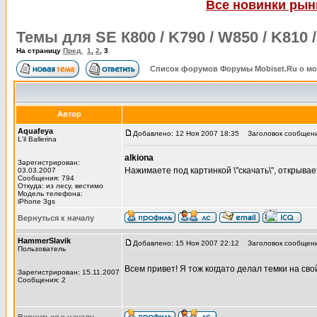
Все новинки рынк
Темы для SE К800 / K790 / W850 / K810
На страницу
Пред.
1
,
2
,
3
Список форумов Форумы Mobiset.Ru о м
Автор
Aquafeya
Добавлено: 12 Ноя 2007 18:35
Заголовок сообщени
L'il Ballerina
alkiona
Зарегистрирован:
Нажимаете под картинкой \"скачать\", открывае
03.03.2007
Сообщения: 794
Откуда: из лесу, вестимо
Модель телефона:
iPhone 3gs
Вернуться к началу
HammerSlavik
Добавлено: 15 Ноя 2007 22:12
Заголовок сообщени
Пользователь
Всем привет! Я тож когдато делал темки на св
Зарегистрирован: 15.11.2007
Сообщения: 2