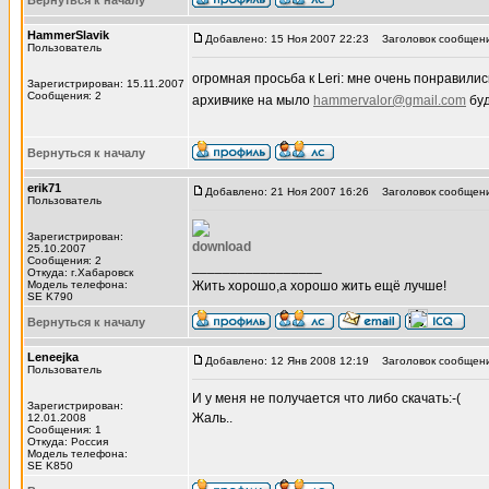
Вернуться к началу
HammerSlavik
Добавлено: 15 Ноя 2007 22:23
Заголовок сообщени
Пользователь
огромная просьба к Leri: мне очень понравилис
Зарегистрирован: 15.11.2007
Сообщения: 2
архивчике на мыло
hammervalor@gmail.com
буд
Вернуться к началу
erik71
Добавлено: 21 Ноя 2007 16:26
Заголовок сообщения
Пользователь
Зарегистрирован:
download
25.10.2007
Сообщения: 2
_________________
Откуда: г.Хабаровск
Модель телефона:
Жить хорошо,а хорошо жить ещё лучше!
SE K790
Вернуться к началу
Leneejka
Добавлено: 12 Янв 2008 12:19
Заголовок сообщени
Пользователь
И у меня не получается что либо скачать:-(
Зарегистрирован:
Жаль..
12.01.2008
Сообщения: 1
Откуда: Россия
Модель телефона:
SE K850