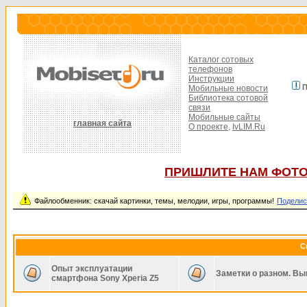
Каталог сотовых
телефонов
Инструкции
П
Мобильные новости
Библиотека сотовой
связи
Мобильные сайты
главная сайта
О проекте,
IvLIM.Ru
ПРИШЛИТЕ НАМ ФОТО
Файлообменник: скачай картинки, темы, мелодии, игры, программы!
Поделис
С
Опыт эксплуатации
Заметки о разном. Вы
смартфона Sony Xperia Z5