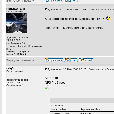
Вернуться к началу
Призрак_Дня
Добавлено: 16 Янв 2008 16:19
Заголовок сообщени
Пользователь
А на сониэриках можно менять значки???
_________________
Там где реальность,там и неизбежность.
Зарегистрирован:
22.09.2007
Сообщения: 19
Откуда: г.Курск Б.Солдатский
р-н.
Модель телефона:
Nokia 6111 Black
Вернуться к началу
calg0n
Добавлено: 18 Янв 2008 00:47
Заголовок сообщени
Пользователь
SE K850i
Зарегистрирован:
NFS ProStreet
18.01.2008
Сообщения: 1
Описание:
Имя файла:
nfsprostreet.thm
Размер файла:
257.5 KB