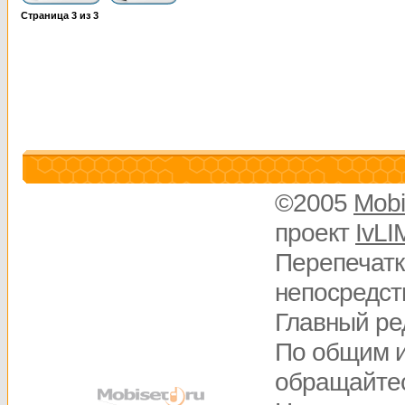
Страница
3
из
3
©2005
Mobi
проект
IvLI
Перепечатк
непосредств
Главный ре
По общим 
обращайте