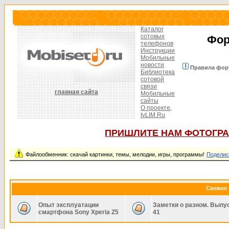
Каталог
сотовых
Фор
телефонов
Инструкции
Мобильные
новости
Правила фор
Библиотека
сотовой
связи
главная сайта
Мобильные
сайты
О проекте,
IvLIM.Ru
ПРИШЛИТЕ НАМ ФОТОГРА
Файлообменник: скачай картинки, темы, мелодии, игры, программы!
Поделис
Свежее 
Опыт эксплуатации
Заметки о разном. Выпу
смартфона Sony Xperia Z5
41