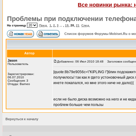
Все новинки рынка: 
Проблемы при подключении телефона
На страницу
:
Пред.
1
,
2
,
3
... ,
19
,
20
,
21
След.
Список форумов Форумы Mobiset.Ru о м
Автор
Jason
Добавлено: 06 Июл 2010 18:48
Заголовок сообщения:
Пользователь
[quote:8b79e9056c=\"KIPLING \"]блин подскажите
Зарегистрирован:
получилось! так как я гдето устоновочный диск
06.07.2010
Сообщения: 3
инете покапался, но мне этого ниче не дало(((
Откуда: Barneo
если не было диска возможно на него и не кида
проблем больше чем пользы
Вернуться к началу