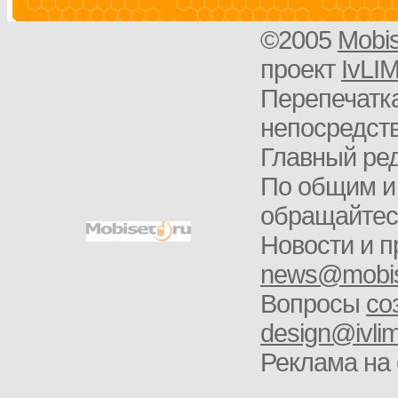
©2005
Mobi
проект
IvLI
Перепечатка
непосредств
Главный ред
По общим и
обращайте
Новости и п
news@mobis
Вопросы
со
design@ivlim
Реклама на 