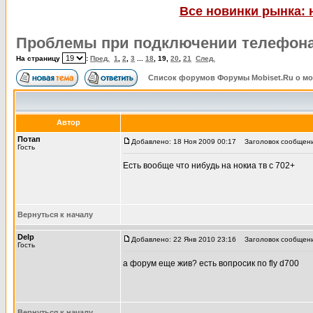
Все новинки рынка: 
Проблемы при подключении телефона
На страницу
:
Пред.
1
,
2
,
3
...
18
,
19
,
20
,
21
След.
Список форумов Форумы Mobiset.Ru о м
Автор
Потап
Добавлено: 18 Ноя 2009 00:17
Заголовок сообщения
Гость
Есть вообще что нибудь на нокиа тв с 702+
Вернуться к началу
Delp
Добавлено: 22 Янв 2010 23:16
Заголовок сообщени
Гость
а форум еще жив? есть вопросик по fly d700
Вернуться к началу