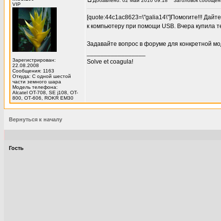
Добавлено: 02 Май 2010 09:18
Заголовок сообщени
VIP
[quote:44c1ac8623=\"galia14\"]Помогите!!! Да
к компьютеру при помощи USB. Вчера купила те
Задавайте вопрос в форуме для конкретной мо
_________________
Зарегистрирован:
Solve et coagula!
22.08.2008
Сообщения: 1163
Откуда: С одной шестой
части земного шара
Модель телефона:
Alcatel OT-708, SE j108, OT-
800, ОТ-606, ROKR EM30
Вернуться к началу
Гость