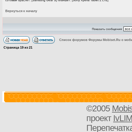
сотовый браслет: [Samsung Gear S] планшет: [Sony Xperia Tablet Z LTE]
Вернуться к началу
Показать сообщения:
Список форумов Форумы Mobiset.Ru о моб
Страница
19
из
21
©2005
Mobi
проект
IvLI
Перепечатка