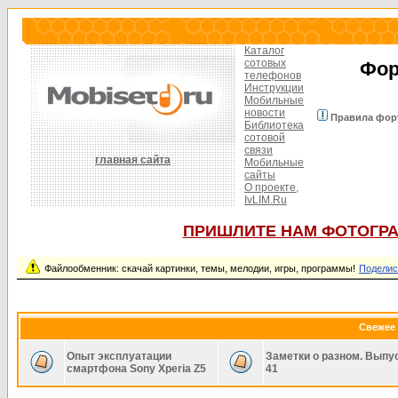
Каталог
сотовых
Фор
телефонов
Инструкции
Мобильные
новости
Правила фор
Библиотека
сотовой
связи
главная сайта
Мобильные
сайты
О проекте,
IvLIM.Ru
ПРИШЛИТЕ НАМ ФОТОГРА
Файлообменник: скачай картинки, темы, мелодии, игры, программы!
Поделис
Свежее 
Опыт эксплуатации
Заметки о разном. Выпу
смартфона Sony Xperia Z5
41