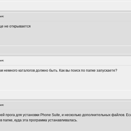
ия:
ще не открывается
ия:
ам немного каталогов должно быть. Как вы поиск по папке запускаете?
ия:
ней прога для установки Phone Suite, и несколько дополнительных файлов. Ес
в папке, куда эта программа устанавливалась.