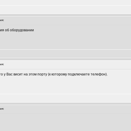
ия:
ния об оборудовании
ия:
что у Вас висит на этом порту (к которому подключаете телефон).
ия: