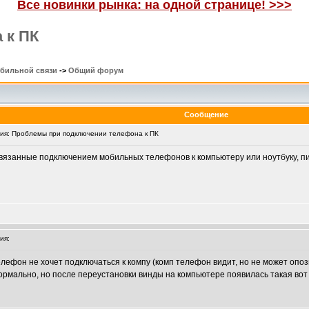
Все новинки рынка: на одной странице! >>>
 к ПК
обильной связи
->
Общий форум
Сообщение
я: Проблемы при подключении телефона к ПК
вязанные подключением мобильных телефонов к компьютеру или ноутбуку, пи
ия:
телефон не хочет подключаться к компу (комп телефон видит, но не может опо
нормально, но после переустановки винды на компьютере появилась такая вот