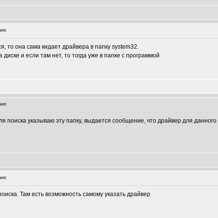
ия:
, то она сама кидает драйвера в папку system32.
диске и если там нет, то тогда уже в папке с программой
ия:
 для поиска указываю эту папку, выдается сообщение, что драйвер для данного
ия:
поиска. Там есть возможность самому указать драйвер