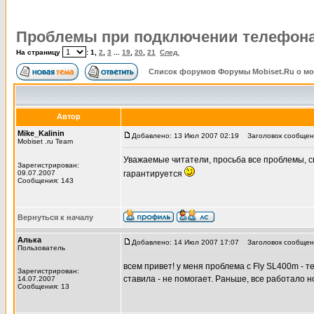
Проблемы при подключении телефона
На страницу
:
1
,
2
,
3
...
19
,
20
,
21
След.
Список форумов Форумы Mobiset.Ru о м
Автор
Mike_Kalinin
Добавлено: 13 Июл 2007 02:19
Заголовок сообщени
Mobiset .ru Team
Уважаемые читатели, просьба все проблемы, с
Зарегистрирован:
09.07.2007
гарантируется
Сообщения: 143
Вернуться к началу
Алька
Добавлено: 14 Июл 2007 17:07
Заголовок сообщен
Пользователь
всем привет! у меня проблема с Fly SL400m - 
Зарегистрирован:
ставила - не помогает. Раньше, все работало 
14.07.2007
Сообщения: 13