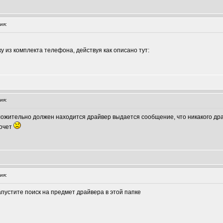
ия:
у из комплекта телефона, действуя как описано тут:
ия:
ожительно должен находится драйвер выдается сообщение, что никакого драй
хочет
ия:
апустите поиск на предмет драйвера в этой папке