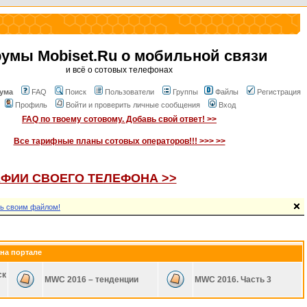
умы Mobiset.Ru о мобильной связи
и всё о сотовых телефонах
ума
FAQ
Поиск
Пользователи
Группы
Файлы
Регистрация
Профиль
Войти и проверить личные сообщения
Вход
FAQ по твоему сотовому. Добавь свой ответ! >>
Все тарифные планы сотовых операторов!!! >>> >>
ФИИ СВОЕГО ТЕЛЕФОНА >>
ь своим файлом!
на портале
ск
MWC 2016 – тенденции
MWC 2016. Часть 3