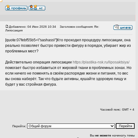
Добавлено: 04 Июн 2026 10:34
Заголовок сообщения: Re:
Липосакция
[quote:07febf55b5=\"sashass\"]Кто проходил процедуру липосакции, она
реально позволяет быстро привести фигуру в порядок, убирает жир из
проблемных мест?
Действительно операция липосакции
https://plastika-nsk.ru/liposaktsiya/
помогает быстро избавиться от жировой ткани в проблемных зонах. Но
если ничего не поменять в своём распорядке жизни и питания, то вес
вы снова наберёт. Так что будьте активны, кушайте здоровую пищу и
будет у вас стройная фигура.
Часовой пояс: GMT + 4
Перейти:
Вы
не можете
начинать темы