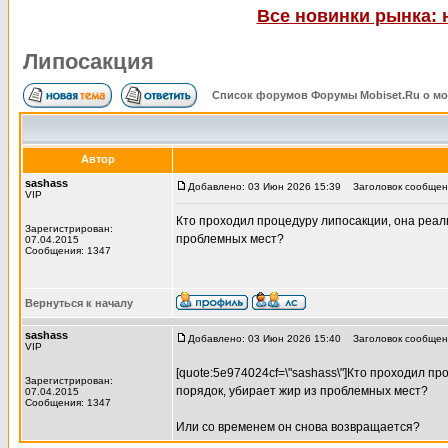
Все новинки рынка: 
Липосакция
Список форумов Форумы Mobiset.Ru о м
Автор
sashass
Добавлено: 03 Июн 2026 15:39
Заголовок сообщени
VIP
Кто проходил процедуру липосакции, она реал
Зарегистрирован:
проблемных мест?
07.04.2015
Сообщения: 1347
Вернуться к началу
sashass
Добавлено: 03 Июн 2026 15:40
Заголовок сообщени
VIP
[quote:5e974024cf=\"sashass\"]Кто проходил п
Зарегистрирован:
порядок, убирает жир из проблемных мест?
07.04.2015
Сообщения: 1347
Или со временем он снова возвращается?