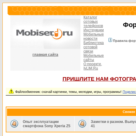
Каталог
сотовых
Фор
телефонов
Инструкции
Мобильные
новости
Правила фор
Библиотека
сотовой
связи
главная сайта
Мобильные
сайты
О проекте,
IvLIM.Ru
ПРИШЛИТЕ НАМ ФОТОГРА
Файлообменник: скачай картинки, темы, мелодии, игры, программы!
Поделис
Свежее 
Опыт эксплуатации
Заметки о разном. Выпу
смартфона Sony Xperia Z5
41