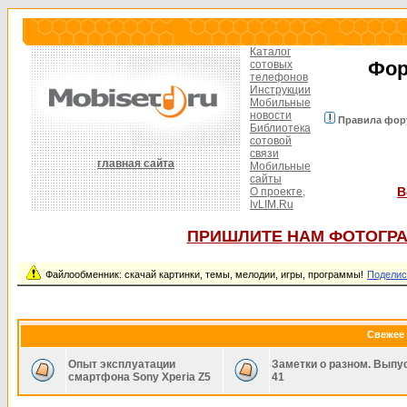
Каталог
Фор
сотовых
телефонов
Инструкции
Мобильные
новости
Правила фор
Библиотека
сотовой
связи
главная сайта
Мобильные
сайты
В
О проекте,
IvLIM.Ru
ПРИШЛИТЕ НАМ ФОТОГРА
Файлообменник: скачай картинки, темы, мелодии, игры, программы!
Поделис
Свежее 
Опыт эксплуатации
Заметки о разном. Выпу
смартфона Sony Xperia Z5
41