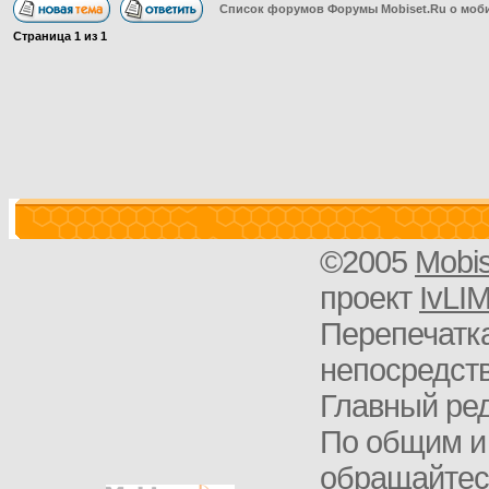
Список форумов Форумы Mobiset.Ru о моб
Страница
1
из
1
©2005
Mobi
проект
IvLI
Перепечатка
непосредств
Главный ред
По общим и
обращайте