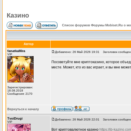
Казино
Список форумов Форумы Mobiset.Ru о м
Автор
fanatkaMira
Добавлено: 26 Май 2026 19:31
Заголовок сообщени
VIP
Посоветуйте мне криптоказино, которое объеди
месте. Может, кто из вас играет, и вы мне мож
Зарегистрирован:
18.08.2018
Сообщения: 2170
Вернуться к началу
TvoiDrugi
Добавлено: 26 Май 2026 22:01
Заголовок сообщен
VIP
Вот криптовалютное казино
https://jb-kazino.co