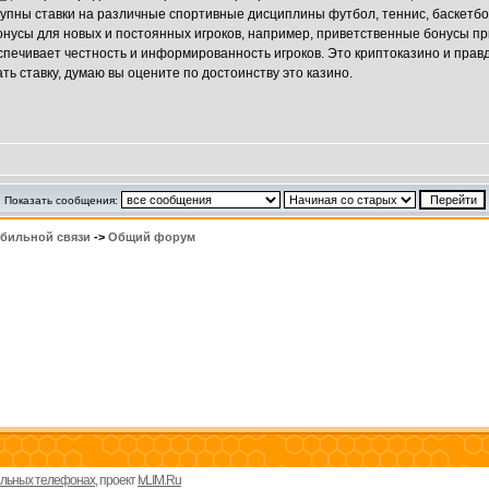
ступны ставки на различные спортивные дисциплины футбол, теннис, баскетбол
усы для новых и постоянных игроков, например, приветственные бонусы при
печивает честность и информированность игроков. Это криптоказино и прав
ь ставку, думаю вы оцените по достоинству это казино.
Показать сообщения:
обильной связи
->
Общий форум
бильных телефонах
, проект
IvLIM.Ru