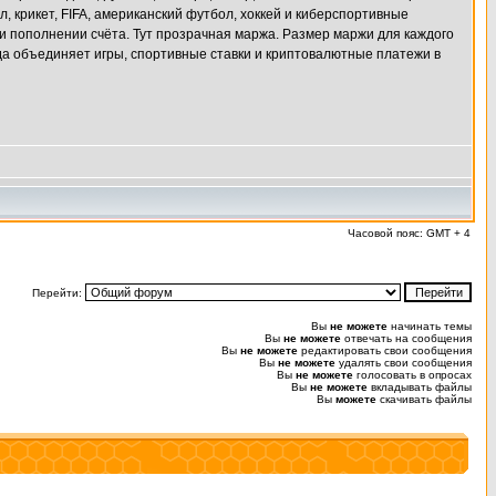
, крикет, FIFA, американский футбол, хоккей и киберспортивные
 пополнении счёта. Тут прозрачная маржа. Размер маржи для каждого
да объединяет игры, спортивные ставки и криптовалютные платежи в
Часовой пояс: GMT + 4
Перейти:
Вы
не можете
начинать темы
Вы
не можете
отвечать на сообщения
Вы
не можете
редактировать свои сообщения
Вы
не можете
удалять свои сообщения
Вы
не можете
голосовать в опросах
Вы
не можете
вкладывать файлы
Вы
можете
скачивать файлы