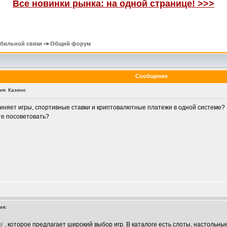
Все новинки рынка: на одной странице! >>>
обильной связи
->
Общий форум
Сообщение
я: Казино
няет игры, спортивные ставки и криптовалютные платежи в одной системе? Не
ете посоветовать?
ия:
m/
, которое предлагает широкий выбор игр. В каталоге есть слоты, настольные