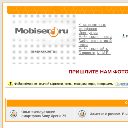
Каталог сотовых
телефонов
Инструкции
П
Мобильные новости
Библиотека сотовой
связи
Мобильные сайты
главная сайта
О проекте,
IvLIM.Ru
ПРИШЛИТЕ НАМ ФОТО
Файлообменник: скачай картинки, темы, мелодии, игры, программы!
Поделис
С
Опыт эксплуатации
Заметки о разном. Вы
смартфона Sony Xperia Z5