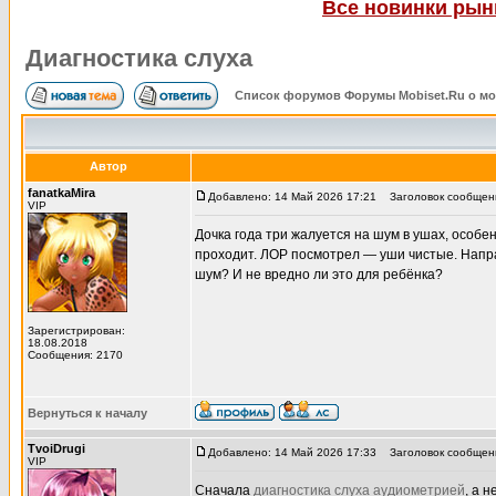
Все новинки рынк
Диагностика слуха
Список форумов Форумы Mobiset.Ru о м
Автор
fanatkaMira
Добавлено: 14 Май 2026 17:21
Заголовок сообщени
VIP
Дочка года три жалуется на шум в ушах, особе
проходит. ЛОР посмотрел — уши чистые. Направ
шум? И не вредно ли это для ребёнка?
Зарегистрирован:
18.08.2018
Сообщения: 2170
Вернуться к началу
TvoiDrugi
Добавлено: 14 Май 2026 17:33
Заголовок сообщен
VIP
Сначала
диагностика слуха аудиометрией
, а 