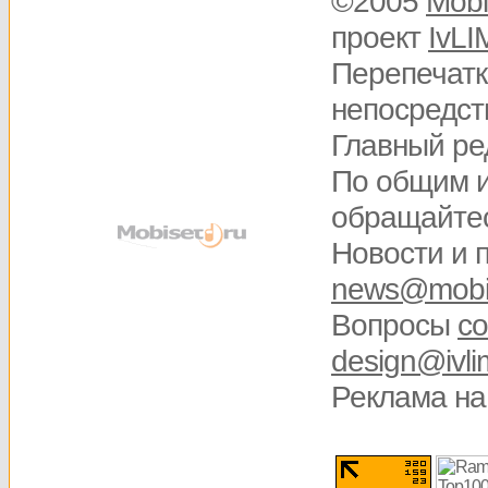
©2005
Mobi
проект
IvLI
Перепечатк
непосредств
Главный ре
По общим 
обращайте
Новости и 
news@mobis
Вопросы
со
design@ivli
Реклама на