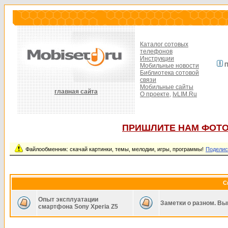
Каталог сотовых
телефонов
Инструкции
П
Мобильные новости
Библиотека сотовой
связи
Мобильные сайты
главная сайта
О проекте,
IvLIM.Ru
ПРИШЛИТЕ НАМ ФОТО
Файлообменник: скачай картинки, темы, мелодии, игры, программы!
Поделис
С
Опыт эксплуатации
Заметки о разном. Вы
смартфона Sony Xperia Z5