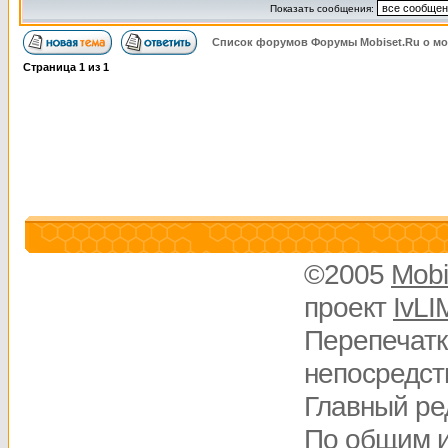
Показать сообщения:
Список форумов Форумы Mobiset.Ru о м
Страница
1
из
1
©2005
Mobi
проект
IvLI
Перепечатк
непосредств
Главный ре
По общим 