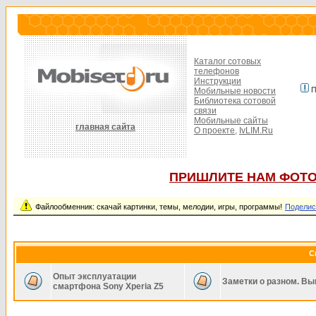
Каталог сотовых
телефонов
Инструкции
П
Мобильные новости
Библиотека сотовой
связи
Мобильные сайты
главная сайта
О проекте,
IvLIM.Ru
ПРИШЛИТЕ НАМ ФОТО
Файлообменник: скачай картинки, темы, мелодии, игры, программы!
Поделис
С
Опыт эксплуатации
Заметки о разном. Вы
смартфона Sony Xperia Z5