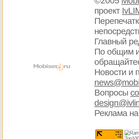
©2005
Mobi
проект
IvLI
Перепечатк
непосредств
Главный ре
По общим 
обращайте
Новости и 
news@mobis
Вопросы
со
design@ivli
Реклама на