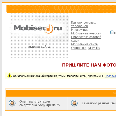
Каталог сотовых
телефонов
Инструкции
П
Мобильные новости
Библиотека сотовой
связи
Мобильные сайты
главная сайта
О проекте,
IvLIM.Ru
ПРИШЛИТЕ НАМ ФОТО
Файлообменник: скачай картинки, темы, мелодии, игры, программы!
Поделис
С
Опыт эксплуатации
Заметки о разном. Вы
смартфона Sony Xperia Z5