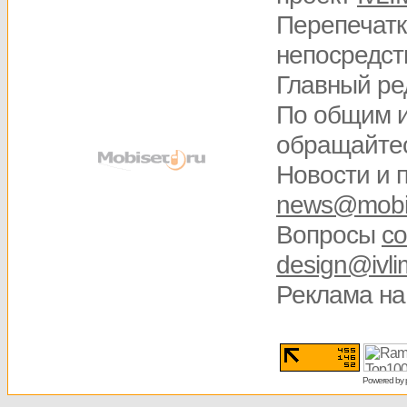
Перепечатк
непосредств
Главный ре
По общим 
обращайте
Новости и 
news@mobis
Вопросы
со
design@ivli
Реклама на
Powered by