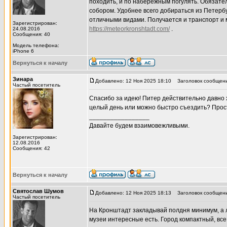
походить, и по набережным погулять. Обязате
собором. Удобнее всего добираться из Петербу
отличными видами. Получается и транспорт и м
Зарегистрирован:
https://meteorkronshtadt.com/
.
24.08.2016
Сообщения: 40
Модель телефона:
iPhone 6
Вернуться к началу
Зинара
Добавлено: 12 Ноя 2025 18:10
Заголовок сообщени
Частый посетитель
Спасибо за идею! Питер действительно давно х
целый день или можно быстро съездить? Прос
_________________
Давайте будем взаимовежливыми.
Зарегистрирован:
12.08.2016
Сообщения: 42
Вернуться к началу
Святослав Шумов
Добавлено: 12 Ноя 2025 18:13
Заголовок сообщени
Частый посетитель
На Кронштадт закладывай полдня минимум, а л
музеи интересные есть. Город компактный, вс