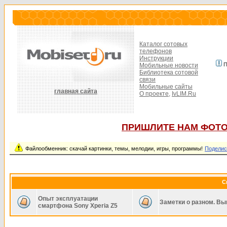
Каталог сотовых
телефонов
Инструкции
П
Мобильные новости
Библиотека сотовой
связи
Мобильные сайты
главная сайта
О проекте,
IvLIM.Ru
ПРИШЛИТЕ НАМ ФОТО
Файлообменник: скачай картинки, темы, мелодии, игры, программы!
Поделис
С
Опыт эксплуатации
Заметки о разном. Вы
смартфона Sony Xperia Z5