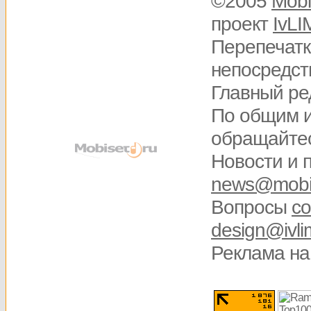
©2005
Mobi
проект
IvLI
Перепечатк
непосредств
Главный ре
По общим 
обращайте
Новости и 
news@mobis
Вопросы
со
design@ivli
Реклама на