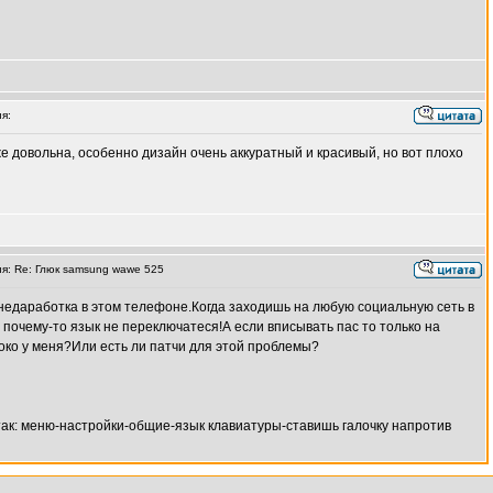
я:
е довольна, особенно дизайн очень аккуратный и красивый, но вот плохо
: Re: Глюк samsung wawe 525
 недаработка в этом телефоне.Когда заходишь на любую социальную сеть в
Но почему-то язык не переключатеся!А если вписывать пас то только на
токо у меня?Или есть ли патчи для этой проблемы?
так: меню-настройки-общие-язык клавиатуры-ставишь галочку напротив