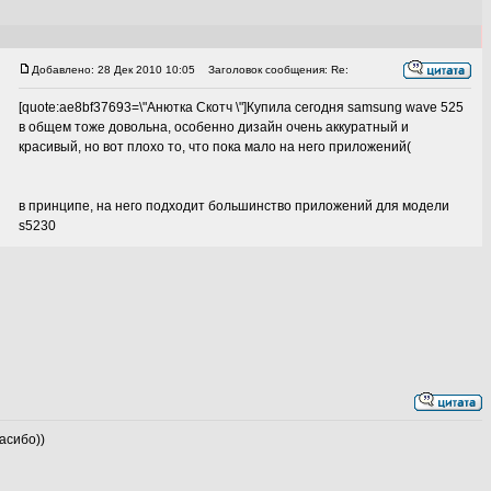
Добавлено: 28 Дек 2010 10:05
Заголовок сообщения: Re:
[quote:ae8bf37693=\"Анютка Скотч \"]Купила сегодня samsung wave 525
в общем тоже довольна, особенно дизайн очень аккуратный и
красивый, но вот плохо то, что пока мало на него приложений(
в принципе, на него подходит большинство приложений для модели
s5230
асибо))