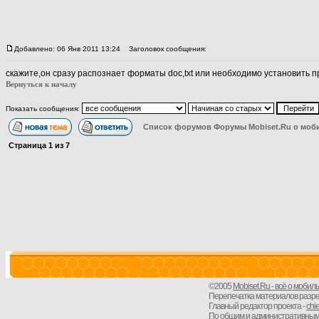
Добавлено: 06 Янв 2011 13:24
Заголовок сообщения:
скажите,он сразу распознает форматы doc,txt или необходимо установить п
Вернуться к началу
Показать сообщения:
Список форумов Форумы Mobiset.Ru о моб
Страница
1
из
7
©2005
Mobiset.Ru - всё о моби
Перепечатка материалов разреше
Главный редактор проекта -
chi
По общим и административным