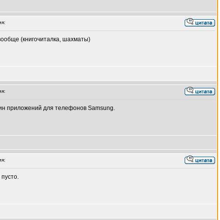
я:
вообще (книгочиталка, шахматы)
я:
ин приложений для телефонов Samsung.
я:
 пусто.