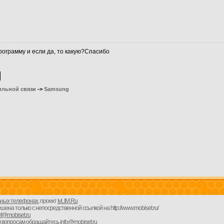
рограмму и если да, то какую?Спасибо
ильной связи
->
Samsung
льных телефонах
, проект
IvLIM.Ru
на только с непосредственной ссылкой на http://www.mobiset.ru/
ef@mobiset.ru
 вопросам обращайтесь
info@mobiset.ru