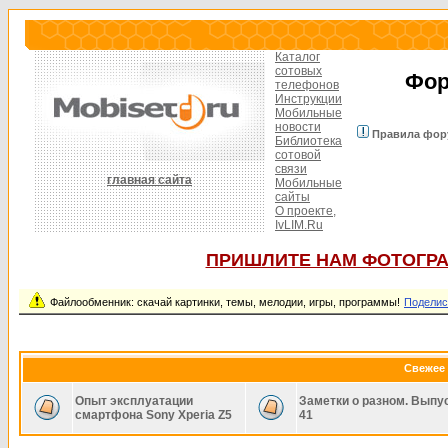
Каталог
сотовых
Фор
телефонов
Инструкции
Мобильные
новости
Правила фор
Библиотека
сотовой
связи
главная сайта
Мобильные
сайты
О проекте,
IvLIM.Ru
ПРИШЛИТЕ НАМ ФОТОГРА
Файлообменник: скачай картинки, темы, мелодии, игры, программы!
Поделис
Свежее 
Опыт эксплуатации
Заметки о разном. Выпу
смартфона Sony Xperia Z5
41