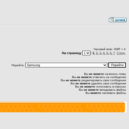
Часовой пояс: GMT + 4
На страницу
:
1
,
2
,
3
,
4
,
5
,
6
,
7
След.
Перейти:
Вы
не можете
начинать темы
Вы
не можете
отвечать на сообщения
Вы
не можете
редактировать свои сообщения
Вы
не можете
удалять свои сообщения
Вы
не можете
голосовать в опросах
Вы
не можете
вкладывать файлы
Вы
можете
скачивать файлы