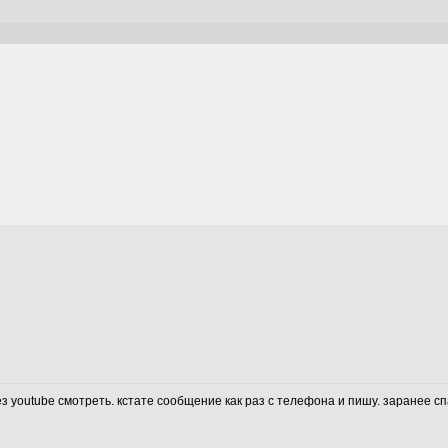
рез youtube смотреть. кстате сообщение как раз с телефона и пишу. заранее сп