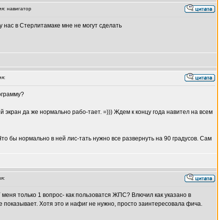
я: навигатор
 у нас в Стерлитамаке мне не могут сделать
я:
рограмму?
 экран да же нормально рабо-тает. =))) Ждем к концу года навител на всем
 Что бы нормально в ней лис-тать нужно все развернуть на 90 градусов. Сам
я:
У меня только 1 вопрос- как пользоватся ЖПС? Влючил как указано в
е показывает. Хотя это и нафиг не нужно, просто заинтересовала фича.