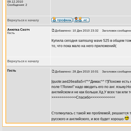
09.12.2010
Сообщения: 2
Вернуться к началу
Анютка Скотч
Добавлено: 10 Дек 2010 23:32
Заголовок сообщени
Гость
Купила сегодня samsung wave 525 в общем тож
то, что пока мало на него приложений(
Вернуться к началу
Гость
Добавлено: 28 Дек 2010 10:01
Заголовок сообщения
[quote:aed26ea8a5=\"^^Димас^^ \"]Похоже есть
поле \"Логин\" надо вводить его по анг. языку.
английском и не как больше.Хд.У всех так или 
>>>>>>>>>>>>Спасибо<<<<<<<<<<<<
Столкнулась с такой же проблемой, решается 
русского и английского, и все будет хорошо