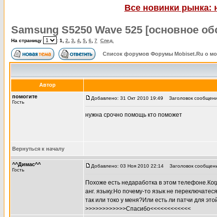
Все новинки рынка: 
Samsung S5250 Wave 525 [основное об
На страницу
:
1
,
2
,
3
,
4
,
5
,
6
,
7
След.
Список форумов Форумы Mobiset.Ru о м
Автор
помогите
Добавлено: 31 Окт 2010 19:49
Заголовок сообщения
Гость
нужна срочно помощь кто поможет
Вернуться к началу
^^Димас^^
Добавлено: 03 Ноя 2010 22:14
Заголовок сообщени
Гость
Похоже есть недаработка в этом телефоне.Когд
анг. языку.Но почему-то язык не переключатеся
так или токо у меня?Или есть ли патчи для эт
>>>>>>>>>>>>Спасибо<<<<<<<<<<<<