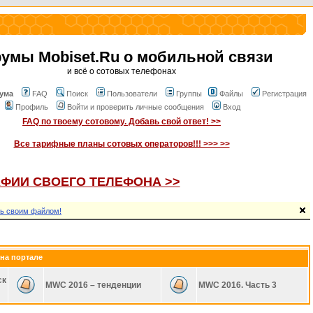
умы Mobiset.Ru о мобильной связи
и всё о сотовых телефонах
ума
FAQ
Поиск
Пользователи
Группы
Файлы
Регистрация
Профиль
Войти и проверить личные сообщения
Вход
FAQ по твоему сотовому. Добавь свой ответ! >>
Все тарифные планы сотовых операторов!!! >>> >>
ФИИ СВОЕГО ТЕЛЕФОНА >>
ь своим файлом!
на портале
ск
MWC 2016 – тенденции
MWC 2016. Часть 3