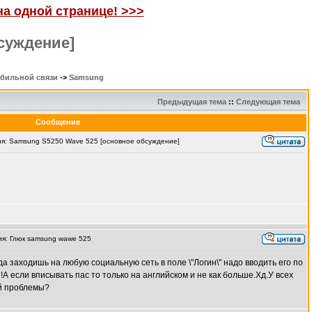
на одной странице! >>>
суждение]
обильной связи
->
Samsung
Предыдущая тема
::
Следующая тема
Сообщение
: Samsung S5250 Wave 525 [основное обсуждение]
я: Глюк samsung wawe 525
а заходишь на любую социальную сеть в поле \"Логин\" надо вводить его по
!А если вписывать пас то только на английском и не как больше.Хд.У всех
ой проблемы?