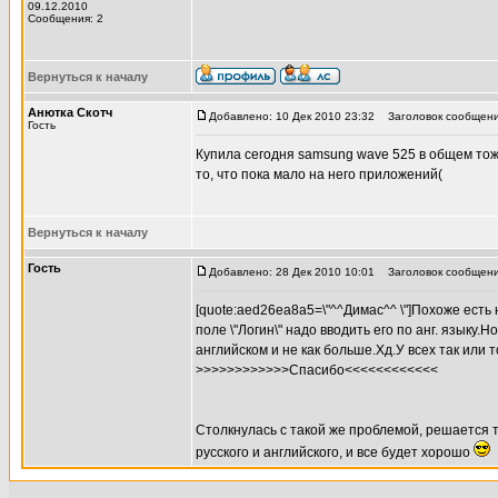
09.12.2010
Сообщения: 2
Вернуться к началу
Анютка Скотч
Добавлено: 10 Дек 2010 23:32
Заголовок сообщени
Гость
Купила сегодня samsung wave 525 в общем тож
то, что пока мало на него приложений(
Вернуться к началу
Гость
Добавлено: 28 Дек 2010 10:01
Заголовок сообщения
[quote:aed26ea8a5=\"^^Димас^^ \"]Похоже есть
поле \"Логин\" надо вводить его по анг. языку.
английском и не как больше.Хд.У всех так или 
>>>>>>>>>>>>Спасибо<<<<<<<<<<<<
Столкнулась с такой же проблемой, решается 
русского и английского, и все будет хорошо