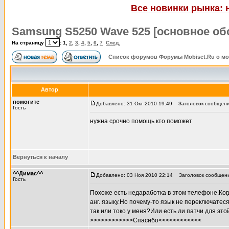
Все новинки рынка: 
Samsung S5250 Wave 525 [основное об
На страницу
:
1
,
2
,
3
,
4
,
5
,
6
,
7
След.
Список форумов Форумы Mobiset.Ru о м
Автор
помогите
Добавлено: 31 Окт 2010 19:49
Заголовок сообщения
Гость
нужна срочно помощь кто поможет
Вернуться к началу
^^Димас^^
Добавлено: 03 Ноя 2010 22:14
Заголовок сообщени
Гость
Похоже есть недаработка в этом телефоне.Когд
анг. языку.Но почему-то язык не переключатеся
так или токо у меня?Или есть ли патчи для эт
>>>>>>>>>>>>Спасибо<<<<<<<<<<<<