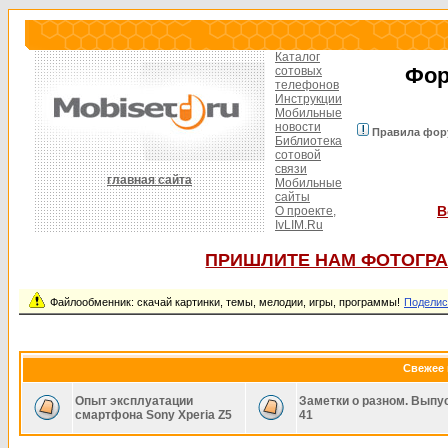
Каталог
Фор
сотовых
телефонов
Инструкции
Мобильные
новости
Правила фор
Библиотека
сотовой
связи
главная сайта
Мобильные
сайты
В
О проекте,
IvLIM.Ru
ПРИШЛИТЕ НАМ ФОТОГРА
Файлообменник: скачай картинки, темы, мелодии, игры, программы!
Поделис
Свежее 
Опыт эксплуатации
Заметки о разном. Выпу
смартфона Sony Xperia Z5
41