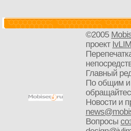
©2005
Mobi
проект
IvLI
Перепечатка
непосредств
Главный ред
По общим и
обращайте
Новости и п
news@mobis
Вопросы
со