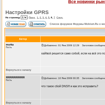
Все новинки рынк
Настройки GPRS
На страницу
:
Пред.
1
,
2
,
3
,
4
,
5
,
6
,
7
След.
Список форумов Форумы Mobiset.Ru о м
Автор
murka
Добавлено: 01 Янв 2009 12:29
Заголовок сообщени
Гость
хай!всё решится само собой, если на всё это п
Вернуться к началу
ЯЯЯЯЯЯЯЯЯЯ
Добавлено: 10 Янв 2009 00:35
Заголовок сообщения
Гость
что такое сбой DNS!!! и как это исправить?
Вернуться к началу