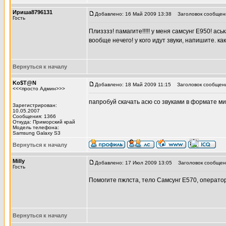
Ириша8796131
Добавлено: 16 Май 2009 13:38
Заголовок сообщен
Гость
Плизззз! памагите!!!!! у меня самсунг Е950! а
вообще нечего! у кого идут звуки, напишите. как
Вернуться к началу
Ko$T@N
Добавлено: 18 Май 2009 11:15
Заголовок сообщен
<<<просто Админ>>>
папробуй скачать асю со звуками в формате мид
Зарегистрирован:
10.05.2007
Сообщения: 1366
Откуда: Приморский край
Модель телефона:
Samsung Galaxy S3
Вернуться к началу
Milly
Добавлено: 17 Июл 2009 13:05
Заголовок сообщен
Гость
Помогите пжлста, тело Самсунг Е570, оператор
Вернуться к началу