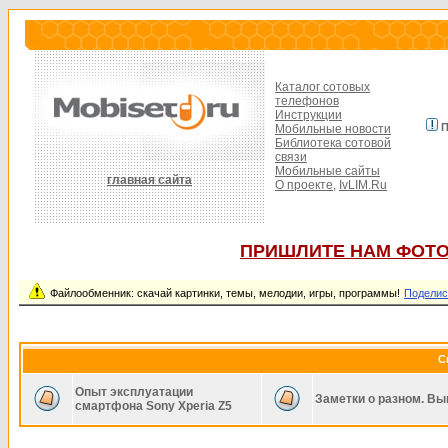
Каталог сотовых
телефонов
Инструкции
П
Мобильные новости
Библиотека сотовой
связи
Мобильные сайты
главная сайта
О проекте,
IvLIM.Ru
ПРИШЛИТЕ НАМ ФОТО
Файлообменник: скачай картинки, темы, мелодии, игры, программы!
Поделис
С
Опыт эксплуатации
Заметки о разном. Вы
смартфона Sony Xperia Z5