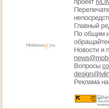
проект
IvLI
Перепечатк
непосредств
Главный ре
По общим 
обращайте
Новости и 
news@mobis
Вопросы
со
design@ivli
Реклама на
Powered by