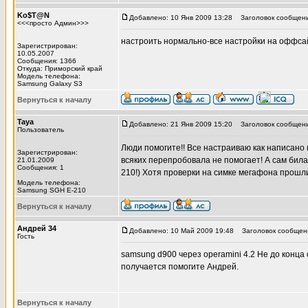
Ko$T@N
Добавлено: 10 Янв 2009 13:28
Заголовок сообщени
<<<просто Админ>>>
настроить нормально-все настройки на оффсай
Зарегистрирован:
10.05.2007
Сообщения: 1366
Откуда: Приморский край
Модель телефона:
Samsung Galaxy S3
Вернуться к началу
Taya
Добавлено: 21 Янв 2009 15:20
Заголовок сообщени
Пользователь
Люди помогите!! Все настраиваю как написано 
Зарегистрирован:
всяких перепробовала не помогает! А сам била
21.01.2009
Сообщения: 1
210!) Хотя проверки на симке мегафона прошли
Модель телефона:
Samsung SGH E-210
Вернуться к началу
Андрей 34
Добавлено: 10 Май 2009 19:48
Заголовок сообщени
Гость
samsung d900 через operamini 4.2 Не до конца
получается помогите Андрей.
Вернуться к началу