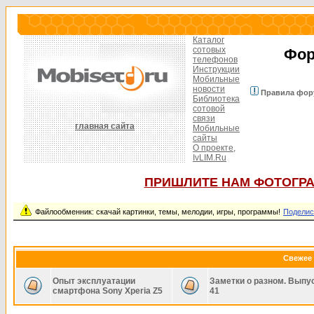
Каталог
сотовых
Фор
телефонов
Инструкции
Мобильные
новости
Правила фор
Библиотека
сотовой
связи
главная сайта
Мобильные
сайты
О проекте,
IvLIM.Ru
ПРИШЛИТЕ НАМ ФОТОГРА
Файлообменник: скачай картинки, темы, мелодии, игры, программы!
Поделис
Свежее 
Опыт эксплуатации
Заметки о разном. Выпу
смартфона Sony Xperia Z5
41