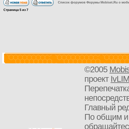
Список форумов Форумы Mobiset.Ru о моб
Страница
5
из
7
©2005
Mobi
проект
IvLI
Перепечатка
непосредств
Главный ред
По общим и
обращайте