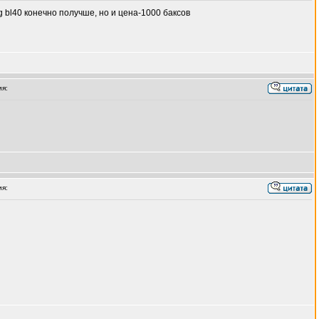
 lg bl40 конечно получше, но и цена-1000 баксов
я:
я: