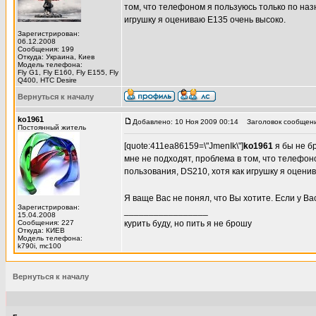
том, что телефоном я пользуюсь только по наз
игрушку я оцениваю Е135 очень высоко.
Зарегистрирован:
06.12.2008
Сообщения: 199
Откуда: Украина, Киев
Модель телефона:
Fly G1, Fly E160, Fly E155, Fly
Q400, HTC Desire
Вернуться к началу
ko1961
Добавлено: 10 Ноя 2009 00:14
Заголовок сообщени
Постоянный житель
[quote:411ea86159=\"JmenIk\"]
ko1961
я бы не б
мне не подходят, проблема в том, что телефон
пользования, DS210, хотя как игрушку я оцени
Я ваще Вас не понял, что Вы хотите. Если у Ва
Зарегистрирован:
_________________
15.04.2008
Сообщения: 227
курить буду, но пить я не брошу
Откуда: КИЕВ
Модель телефона:
k790i, mc100
Вернуться к началу