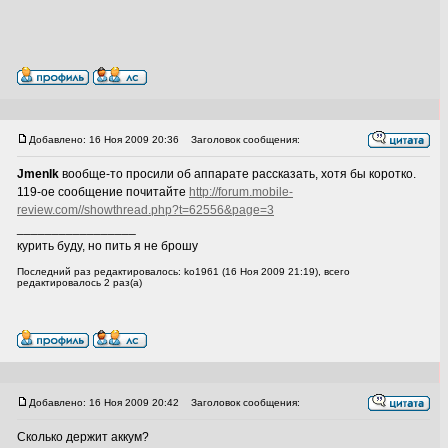
Добавлено: 16 Ноя 2009 20:36
Заголовок сообщения:
JmenIk
вообще-то просили об аппарате рассказать, хотя бы коротко.
119-ое сообщение почитайте
http://forum.mobile-
review.com//showthread.php?t=62556&page=3
_________________
курить буду, но пить я не брошу
Последний раз редактировалось: ko1961 (16 Ноя 2009 21:19), всего
редактировалось 2 раз(а)
Добавлено: 16 Ноя 2009 20:42
Заголовок сообщения:
Сколько держит аккум?