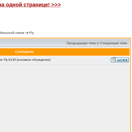
на одной странице! >>>
обильной связи
->
Fly
Предыдущая тема
::
Следующая тема
Сообщение
: Fly E135 [основное обсуждение]