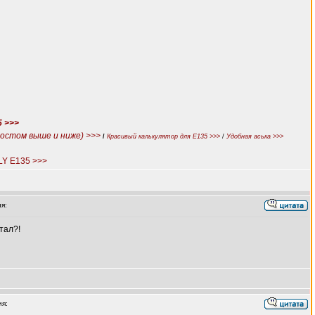
5 >>>
постом выше и ниже) >>>
/
Красивый калькулятор для E135 >>>
/
Удобная аська >>>
LY E135 >>>
я:
тал?!
я: