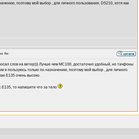
начению, поэтому мой выбор , для личного пользования, DS210, хотя как
я: Re:
росал слов на ветер))) Лучше чем МС100, достаточно удобный, но тачфоны
ом я пользуюсь только по назначению, поэтому мой выбор , для личного
ваю Е135 очень высоко.
с Е135, то напишите что за тело