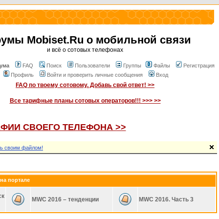
умы Mobiset.Ru о мобильной связи
и всё о сотовых телефонах
ума
FAQ
Поиск
Пользователи
Группы
Файлы
Регистрация
Профиль
Войти и проверить личные сообщения
Вход
FAQ по твоему сотовому. Добавь свой ответ! >>
Все тарифные планы сотовых операторов!!! >>> >>
ФИИ СВОЕГО ТЕЛЕФОНА >>
ь своим файлом!
на портале
ск
MWC 2016 – тенденции
MWC 2016. Часть 3