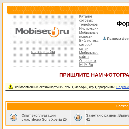
Каталог
сотовых
Фор
телефонов
Инструкции
Мобильные
новости
Правила фор
Библиотека
сотовой
связи
главная сайта
Мобильные
сайты
О проекте,
IvLIM.Ru
ПРИШЛИТЕ НАМ ФОТОГРА
Файлообменник: скачай картинки, темы, мелодии, игры, программы!
Поделис
Свежее 
Опыт эксплуатации
Заметки о разном. Выпу
смартфона Sony Xperia Z5
41