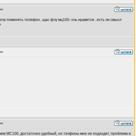
я:
хочу поменять телефон...щас флу мц100- очь нравится...есть ли смысл
?
я:
я:
 чем МС100, достаточно удобный, но тачфоны мне не подходят, проблема в