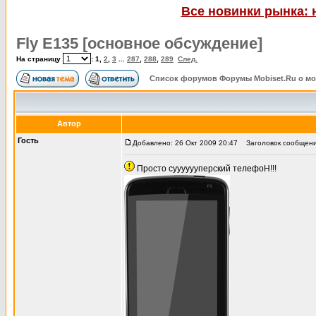
Все новинки рынка: 
Fly E135 [основное обсуждение]
На страницу
:
1
,
2
,
3
...
287
,
288
,
289
След.
Список форумов Форумы Mobiset.Ru о м
Автор
Гость
Добавлено: 26 Окт 2009 20:47
Заголовок сообщения
Просто сууууууперский телефоН!!!