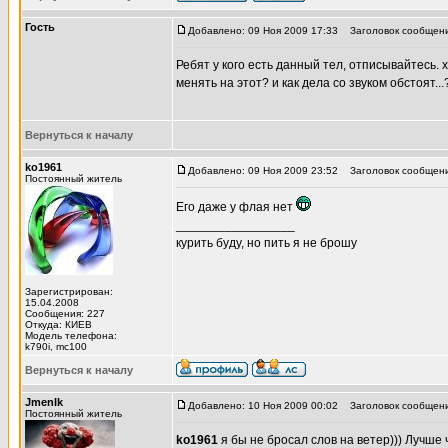
Гость
Добавлено: 09 Ноя 2009 17:33
Заголовок сообщени
Ребят у кого есть данный тел, отписывайтесь. 
менять на этот? и как дела со звуком обстоят...
Вернуться к началу
ko1961
Добавлено: 09 Ноя 2009 23:52
Заголовок сообщени
Постоянный житель
Его даже у флая нет
_________________
курить буду, но пить я не брошу
Зарегистрирован:
15.04.2008
Сообщения: 227
Откуда: КИЕВ
Модель телефона:
k790i, mc100
Вернуться к началу
JmenIk
Добавлено: 10 Ноя 2009 00:02
Заголовок сообщени
Постоянный житель
ko1961
я бы не бросал слов на ветер))) Лучше