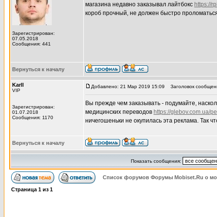
магазина недавно заказывал лайтбокс
https://
короб прочный, не должен быстро проломатьс
Зарегистрирован:
07.05.2018
Сообщения: 441
Вернуться к началу
Karll
Добавлено: 21 Мар 2019 15:09
Заголовок сообщен
VIP
Вы прежде чем заказывать - подумайте, наско
Зарегистрирован:
медицинских переводов
https://glebov.com.ua/p
01.07.2018
Сообщения: 1170
ничегошеньки не окупилась эта реклама. Так что
Вернуться к началу
Показать сообщения:
Список форумов Форумы Mobiset.Ru о м
Страница
1
из
1