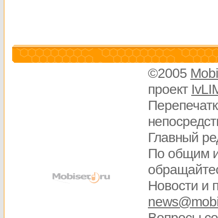
©2005
Mobi
проект
IvLI
Перепечатк
непосредств
Главный ре
По общим 
обращайте
Новости и 
news@mobis
Вопросы
со