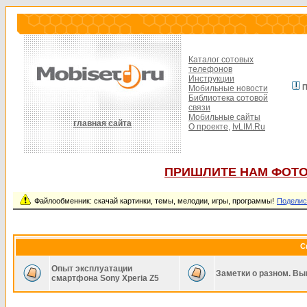
Каталог сотовых
телефонов
Инструкции
П
Мобильные новости
Библиотека сотовой
связи
Мобильные сайты
главная сайта
О проекте,
IvLIM.Ru
ПРИШЛИТЕ НАМ ФОТО
Файлообменник: скачай картинки, темы, мелодии, игры, программы!
Поделис
С
Опыт эксплуатации
Заметки о разном. Вы
смартфона Sony Xperia Z5