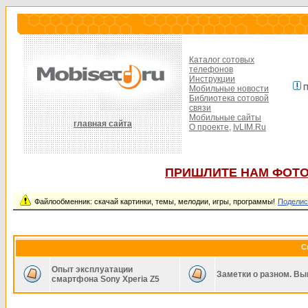
Каталог сотовых
телефонов
Инструкции
П
Мобильные новости
Библиотека сотовой
связи
Мобильные сайты
главная сайта
О проекте,
IvLIM.Ru
ПРИШЛИТЕ НАМ ФОТО
Файлообменник: скачай картинки, темы, мелодии, игры, программы!
Поделис
С
Опыт эксплуатации
Заметки о разном. Вы
смартфона Sony Xperia Z5