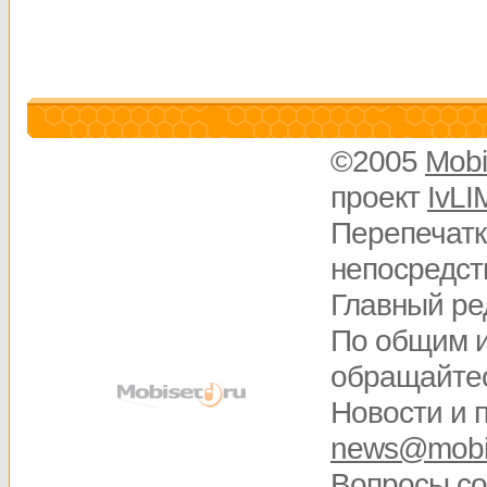
©2005
Mobi
проект
IvLI
Перепечатк
непосредств
Главный ре
По общим 
обращайте
Новости и 
news@mobis
Вопросы
со