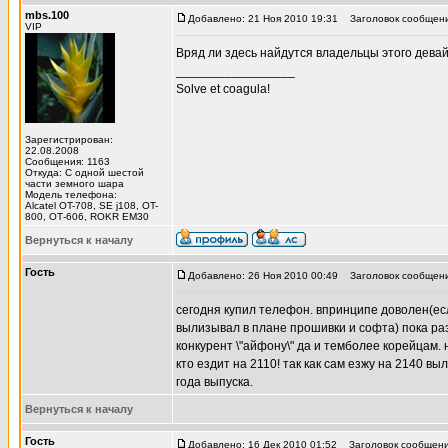
mbs.100
Добавлено: 21 Ноя 2010 19:31
Заголовок сообщени
VIP
Вряд ли здесь найдутся владельцы этого девайса
_________________
Solve et coagula!
Зарегистрирован:
22.08.2008
Сообщения: 1163
Откуда: С одной шестой
части земного шара
Модель телефона:
Alcatel OT-708, SE j108, OT-
800, ОТ-606, ROKR EM30
Вернуться к началу
Гость
Добавлено: 26 Ноя 2010 00:49
Заголовок сообщени
сегодня купил телефон. впринципе доволен(есл
вылизывал в плане прошивки и софта) пока раз
конкурент \"айфону\" да и темболее корейцам.
кто ездит на 2110! так как сам езжу на 2140 в
года выпуска.
Вернуться к началу
Гость
Добавлено: 16 Дек 2010 01:52
Заголовок сообщени