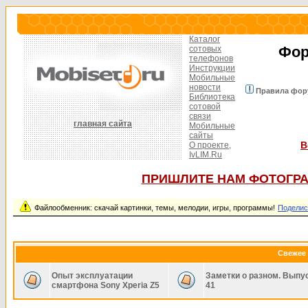
Каталог
Фор
сотовых
телефонов
Инструкции
Мобильные
новости
Правила фор
Библиотека
сотовой
связи
главная сайта
Мобильные
сайты
В
О проекте,
IvLIM.Ru
ПРИШЛИТЕ НАМ ФОТОГРА
Файлообменник: скачай картинки, темы, мелодии, игры, программы!
Поделис
Свежее 
Опыт эксплуатации
Заметки о разном. Выпу
смартфона Sony Xperia Z5
41