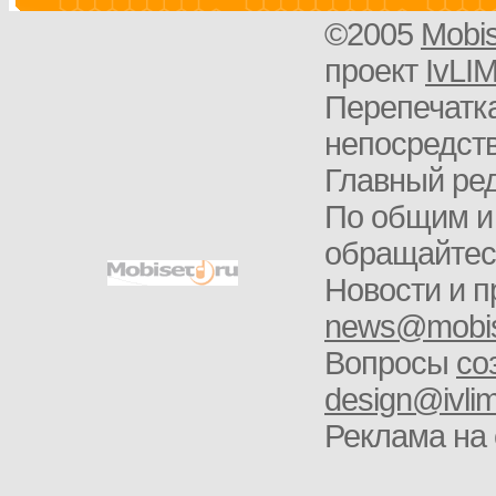
©2005
Mobi
проект
IvLI
Перепечатка
непосредств
Главный ред
По общим и
обращайте
Новости и п
news@mobis
Вопросы
со
design@ivlim
Реклама на 