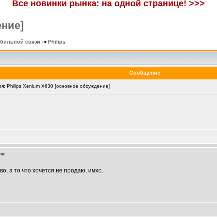
Все новинки рынка: на одной странице! >>>
ение]
обильной связи
->
Philips
Сообщение
: Philips Xenium X630 [основное обсуждение]
ия:
о, а то что хочется не продаю, имхо.