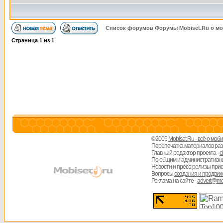
Список форумов Форумы Mobiset.Ru о м
Страница
1
из
1
©2005
Mobiset.Ru - всё о мо
Перепечатка материалов разре
Главный редактор проекта -
c
По общим и административн
Новости и пресс-релизы при
Вопросы
создания и продвиж
Реклама на сайте -
advert@mob