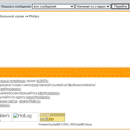
Показать сообщения:
обильной связи
->
Philips
бильных телефонах
, проект
IvLIM.Ru
шена только с непосредственной ссылкой на http://www.mobiset.ru/
hief@mobiset.ru
ым вопросам обращайтесь
info@mobiset.ru
сылайте по адресу
news@mobiset.ru
ения сайтов
-
design@ivlim.ru
iset.ru
Powered by
phpBB
© 2001, 2005 phpBB Group