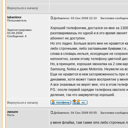
Вернуться к началу
labanlexx
Добавлено: 03 Сен 2009 22:10
Заголовок сообщен
Пользователь
Хороший телефончик, достался он мне за 1300
Зарегистрирован:
разговариваешь по одной и в это время звонят н
03.09.2009
Сообщения: 4
абонент не доступен.
Но это ладно. Больше всего мне не нравится ка
либо строчными, либо заглавными буквами,т.е.
слова в словарь нельзя, исходящие не сохраня
непонятно, зачем этому телефону цветной дисп
Но, в принципе, хорошая звонилка на 2 сим ка
Samsung, Nokia и даже Motorola. Неужели на все
Еще не нравится в нем заторможенность при ли
динамике, хотя может такое восприятие у меня
А все знакомые не верят мне, что в этом теле
P.S.: после первой зарядки телефона хватило н
деление, так что аккумулятор хороший.
Вернуться к началу
линате
Добавлено: 04 Сен 2009 05:55
Заголовок сообщен
Гость
у меня флайка, там также sms либо строчные л