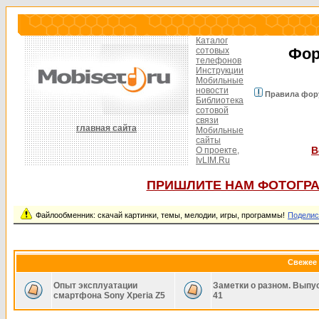
Каталог
Фор
сотовых
телефонов
Инструкции
Мобильные
новости
Правила фор
Библиотека
сотовой
связи
главная сайта
Мобильные
сайты
В
О проекте,
IvLIM.Ru
ПРИШЛИТЕ НАМ ФОТОГРА
Файлообменник: скачай картинки, темы, мелодии, игры, программы!
Поделис
Свежее 
Опыт эксплуатации
Заметки о разном. Выпу
смартфона Sony Xperia Z5
41