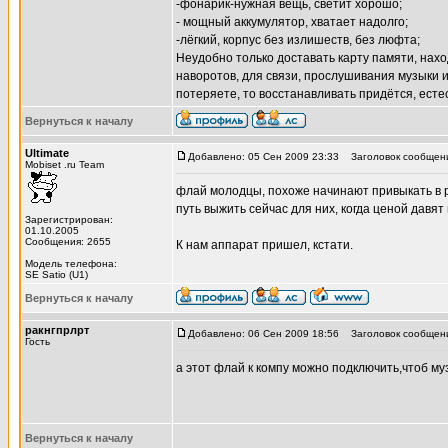
-фонарик-нужная вещь, светит хорошо;
- мощный аккумулятор, хватает надолго;
-лёгкий, корпус без излишеств, без люфта;
Неудобно только доставать карту памяти, нахо
наворотов, для связи, прослушивания музыки и
потеряете, то восстанавливать придётся, естес
Вернуться к началу
Ultimate
Добавлено: 05 Сен 2009 23:33
Заголовок сообщен
Mobiset .ru Team
флай молодцы, похоже начинают привыкать в р
путь выжить сейчас для них, когда ценой давят
Зарегистрирован:
01.10.2005
Сообщения: 2655
К нам аппарат пришел, кстати.
Модель телефона:
SE Satio (U1)
Вернуться к началу
ракнгпрлрт
Добавлено: 06 Сен 2009 18:56
Заголовок сообщен
Гость
а этот флай к компу можно подключить,чтоб му
Вернуться к началу