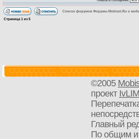
Показать сообщения:
Список форумов Форумы Mobiset.Ru о моб
Страница
1
из
5
©2005
Mobi
проект
IvLI
Перепечатка
непосредств
Главный ред
По общим и