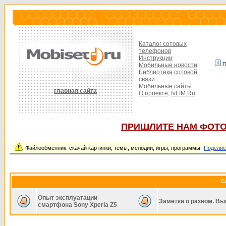
Каталог сотовых
телефонов
Инструкции
П
Мобильные новости
Библиотека сотовой
связи
Мобильные сайты
главная сайта
О проекте,
IvLIM.Ru
ПРИШЛИТЕ НАМ ФОТО
Файлообменник: скачай картинки, темы, мелодии, игры, программы!
Поделис
С
Опыт эксплуатации
Заметки о разном. Вы
смартфона Sony Xperia Z5