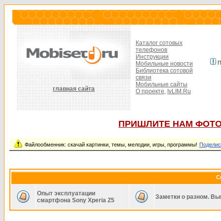
Каталог сотовых
телефонов
Инструкции
П
Мобильные новости
Библиотека сотовой
связи
Мобильные сайты
главная сайта
О проекте,
IvLIM.Ru
ПРИШЛИТЕ НАМ ФОТО
Файлообменник: скачай картинки, темы, мелодии, игры, программы!
Поделис
С
Опыт эксплуатации
Заметки о разном. Вы
смартфона Sony Xperia Z5