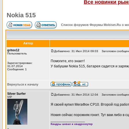
Все новинки рынк
Nokia 515
Список форумов Форумы Mobiset.Ru о м
Автор
gritex12
Добавлено: 31 Июл 2014 09:03
Заголовок сообщени
Пользователь
Помогите, кто знает!
Зарегистрирован:
У бабушки Nokia 515, батарея садится и заряж
31.07.2014
Сообщения: 1
Вернуться к началу
Silver Surfer
Добавлено: 31 Июл 2014 12:04
Заголовок сообщен
VIP
Я своей купил МегаФон CP10. Второй год работ
Нокия сейчас порожняк гонит. Тут вам либо в с
_________________
Квадры шквал и квадроскутер