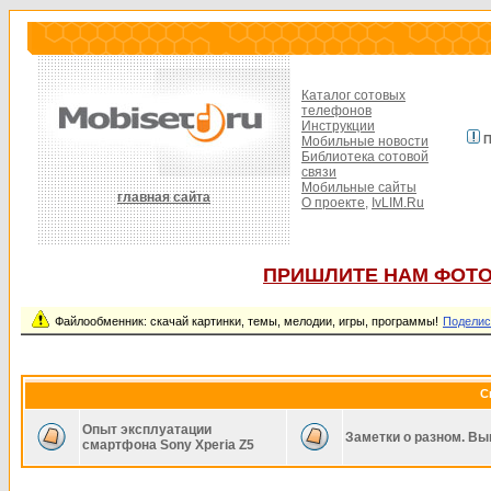
Каталог сотовых
телефонов
Инструкции
П
Мобильные новости
Библиотека сотовой
связи
Мобильные сайты
главная сайта
О проекте,
IvLIM.Ru
ПРИШЛИТЕ НАМ ФОТО
Файлообменник: скачай картинки, темы, мелодии, игры, программы!
Поделис
С
Опыт эксплуатации
Заметки о разном. Вы
смартфона Sony Xperia Z5