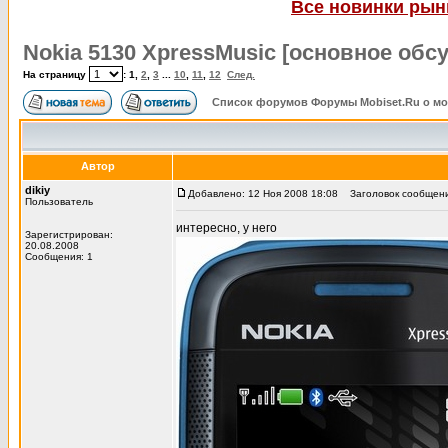
Все новинки рынк
Nokia 5130 XpressMusic [основное обс
На страницу
:
1
,
2
,
3
...
10
,
11
,
12
След.
Список форумов Форумы Mobiset.Ru о м
Автор
dikiy
Добавлено: 12 Ноя 2008 18:08
Заголовок сообщения
Пользователь
интересно, у него
Зарегистрирован:
20.08.2008
Сообщения: 1