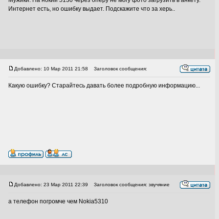
Мужики. На нокии 5130 через оперу не могу фото загрузить в анкету.
Интернет есть, но ошибку выдает. Подскажите что за херь..
Добавлено: 10 Мар 2011 21:58
Заголовок сообщения:
Какую ошибку? Старайтесь давать более подробную информацию...
Добавлено: 23 Мар 2011 22:39
Заголовок сообщения: звучяние
а телефон погромче чем Nokia5310