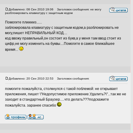
Добавлено: 08 Сен 2010 19:06
Заголовок сообщения: не могу
разблокировать клавиатуру с защитным кодом
Помогите плииииз......
заблокировала клавиатуру с защитным кодом,а разблокировать не
могу,пишет НЕПРАВИЛЬНЫЙ КОД....
код ввожу правильный,он состоит из букв,а у меня там ввод стоит из
цифр,не могу изменить на буквы....Помогите в самое ближайшее
время...
Добавлено: 20 Сен 2010 22:53
Заголовок сообщения:
помогите пожалуйста, столкнулся с такой поблемой: не открывает
приложения, пишет \"Недопустимое приложение.Удалить?\"...так же не
заходит в стандартный Браузер.....что делать???подскажите
пожалуйста. заранее спасибо