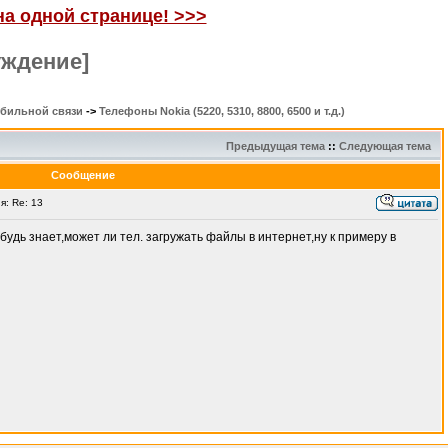
на одной странице! >>>
уждение]
обильной связи
->
Телефоны Nokia (5220, 5310, 8800, 6500 и т.д.)
Предыдущая тема
::
Следующая тема
Сообщение
: Re: 13
будь знает,может ли тел. загружать файлы в интернет,ну к примеру в