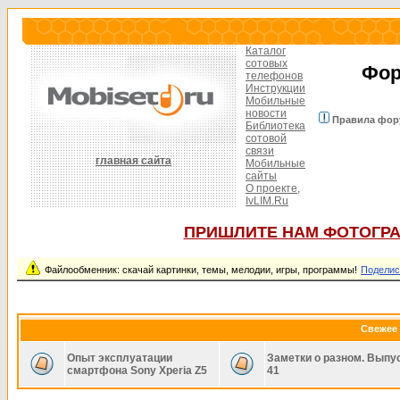
Каталог
сотовых
Фор
телефонов
Инструкции
Мобильные
новости
Правила фор
Библиотека
сотовой
связи
главная сайта
Мобильные
сайты
О проекте,
IvLIM.Ru
ПРИШЛИТЕ НАМ ФОТОГРА
Файлообменник: скачай картинки, темы, мелодии, игры, программы!
Поделис
Свежее 
Опыт эксплуатации
Заметки о разном. Выпу
смартфона Sony Xperia Z5
41