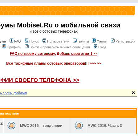
умы Mobiset.Ru о мобильной связи
и всё о сотовых телефонах
ума
FAQ
Поиск
Пользователи
Группы
Файлы
Регистрация
Профиль
Войти и проверить личные сообщения
Вход
FAQ по твоему сотовому. Добавь свой ответ! >>
Все тарифные планы сотовых операторов!!! >>> >>
ФИИ СВОЕГО ТЕЛЕФОНА >>
ь своим файлом!
на портале
ск
MWC 2016 – тенденции
MWC 2016. Часть 3