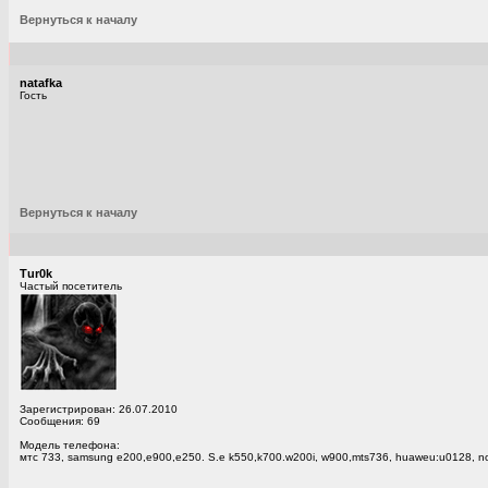
Вернуться к началу
natafka
Гость
Вернуться к началу
Тur0k
Частый посетитель
Зарегистрирован: 26.07.2010
Сообщения: 69
Модель телефона:
мтс 733, samsung e200,e900,e250. S.e k550,k700.w200i, w900,mts736, huaweu:u0128, no