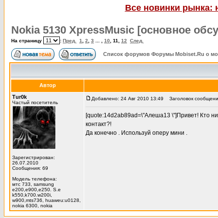
Все новинки рынка: 
Nokia 5130 XpressMusic [основное обс
На страницу
:
Пред.
1
,
2
,
3
... ,
10
,
11
,
12
След.
Список форумов Форумы Mobiset.Ru о м
Автор
Тur0k
Добавлено: 24 Авг 2010 13:49
Заголовок сообщения
Частый посетитель
[quote:14d2ab89ad=\"Алеша13 \"]Привет! Кто ни
контакт?!
Да конечно . Используй оперу мини .
Зарегистрирован:
26.07.2010
Сообщения: 69
Модель телефона:
мтс 733, samsung
e200,e900,e250. S.e
k550,k700.w200i,
w900,mts736, huaweu:u0128,
nokia 6300, nokia