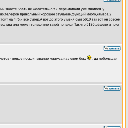
и знаете брать не желательно т.к. пере-лапали уже многие!Ну
алею,телефон прикольный хорошее звучание,функций много,камера 2
ит на 4 гб.и всё супер.А вот до этого у меня был 5610 так вот он совсем
вольна или может только мне такой попался.Так что 5130 дёшево и пока
дочетов - легкое поскрипывание корпуса на левом боку
, да небольшая