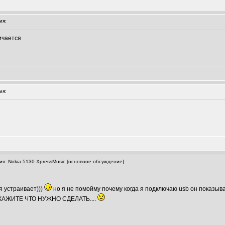
ия:
ичается
ия:
: Nokia 5130 XpressMusic [основное обсуждение]
 устраивает)))
но я не помойму почему когда я подключаю usb он показыв
АЖИТЕ ЧТО НУЖНО СДЕЛАТЬ....