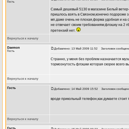
Гость
Самый дешевый 5130 в магазине Белый ветер-Ц
пришлось взять в Связном,конечно подороже з
мп.даже очень не плохая,форма удобная и на ощ
не отвечает своим требованиям,флэшку на 2 гб
претензий нет.
Вернуться к началу
Daemon
Добавлено: 13 Май 2009 11:52
Заголовок сообщен
Гость
Странно, у меня без проблем назначается музык
тормознутость флэшки которая скорее всего 
Вернуться к началу
Гость
Добавлено: 14 Май 2009 15:52
Заголовок сообщен
вроде прикольный телефон,как думаете стоит б
Вернуться к началу
Гость