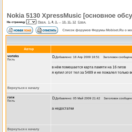
Nokia 5130 XpressMusic [основное обс
На страницу
:
Пред.
1
,
2
,
3
, ...
10
,
11
,
12
След.
Список форумов Форумы Mobiset.Ru о м
Автор
vorteks
Добавлено: 16 Апр 2009 18:51
Заголовок сообщения
Гость
в нём помешается карта памяти на 16 гигов
я купил этот тел за 5489 и не пожалел только 
Вернуться к началу
гоги
Добавлено: 05 Май 2009 21:42
Заголовок сообщени
Гость
а недостатки
Вернуться к началу