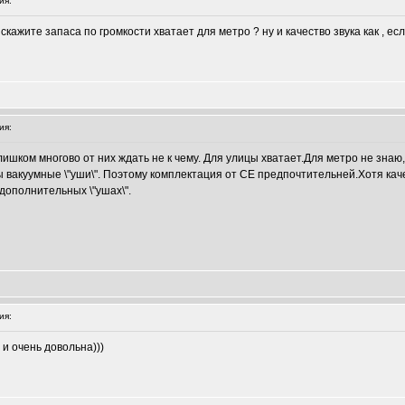
ия:
скажите запаса по громкости хватает для метро ? ну и качество звука как , ес
ия:
лишком многово от них ждать не к чему. Для улицы хватает.Для метро не знаю,н
вакуумные \"уши\". Поэтому комплектация от СЕ предпочтительней.Хотя качес
дополнительных \"ушах\".
ия:
и очень довольна)))