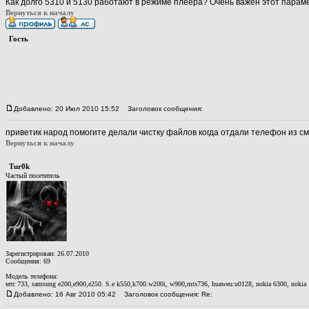
Как долго 5310 и 5130 работают в режиме плеера? Очень важен этот парам
Вернуться к началу
Гость
Добавлено: 20 Июл 2010 15:52
Заголовок сообщения:
приветик народ помогите делали чистку файлов когда отдали телефон из см
Вернуться к началу
Тur0k
Частый посетитель
Зарегистрирован: 26.07.2010
Сообщения: 69
Модель телефона:
мтс 733, samsung e200,e900,e250. S.e k550,k700.w200i, w900,mts736, huaweu:u0128, nokia 6300, nokia
Добавлено: 16 Авг 2010 05:42
Заголовок сообщения: Re: