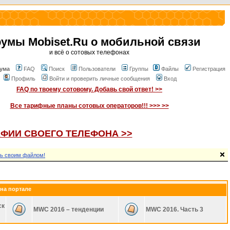
умы Mobiset.Ru о мобильной связи
и всё о сотовых телефонах
ума
FAQ
Поиск
Пользователи
Группы
Файлы
Регистрация
Профиль
Войти и проверить личные сообщения
Вход
FAQ по твоему сотовому. Добавь свой ответ! >>
Все тарифные планы сотовых операторов!!! >>> >>
ФИИ СВОЕГО ТЕЛЕФОНА >>
ь своим файлом!
на портале
ск
MWC 2016 – тенденции
MWC 2016. Часть 3