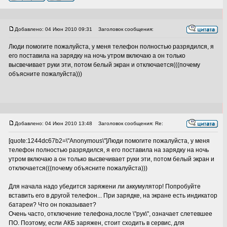
Добавлено: 04 Июн 2010 09:31
Заголовок сообщения:
Люди помогите пожалуйста, у меня телефон полностью разрядился, я
его поставила на зарядку на ночь утром включаю а он только
высвечивает руки эти, потом белый экран и отключается(((почему
объясните пожалуйста)))
Добавлено: 04 Июн 2010 13:48
Заголовок сообщения: Re:
[quote:1244dc67b2=\"Anonymous\"]Люди помогите пожалуйста, у меня
телефон полностью разрядился, я его поставила на зарядку на ночь
утром включаю а он только высвечивает руки эти, потом белый экран и
отключается(((почему объясните пожалуйста)))
Для начала надо убедится заряжени ли аккумулятор! Попробуйте
вставить его в другой телефон... При зарядке, на экране есть индикатор
батареи? Что он показывает?
Очень часто, отключение телефона,после \"рук\", означает слетевшее
ПО. Поэтому, если АКБ заряжен, стоит сходить в сервис, для