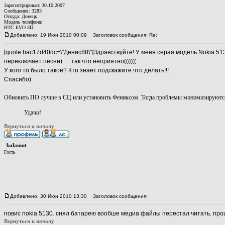
Зарегистрирован: 30.10.2007
Сообщения: 3283
Откуда: Донецк
Модель телефона:
HTC EVO 3D
Добавлено: 19 Июн 2010 00:09
Заголовок сообщения: Re:
[quote:bac17d40dc=\"Денис88\"]Здравствуйте! У меня серая модель Nokia 5
переключает песни) … так что неприятно((((((
У кого то было такое? Кто знает подскажите что делать!!!
Спасибо)
Обновить ПО лучше в СЦ или установить Фениксом. Тогда проблемы минимизируются! Ч
Удачи!
Вернуться к началу
balamut
Гость
Добавлено: 30 Июн 2010 13:30
Заголовок сообщения:
повис nokia 5130. снял батарею вообше медиа файлы перестал читать. прош
Вернуться к началу