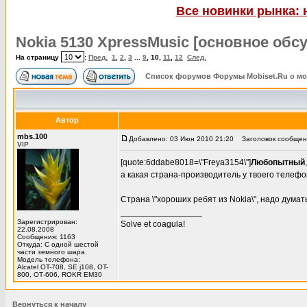
Все новинки рынка: 
Nokia 5130 XpressMusic [основное обс
На страницу
:
Пред.
1
,
2
,
3
...
9
,
10
,
11
,
12
След.
Список форумов Форумы Mobiset.Ru о м
Автор
mbs.100
Добавлено: 03 Июн 2010 21:20
Заголовок сообщени
VIP
[quote:6ddabe8018=\"Freya3154\"]
Любопытный
,
а какая страна-производитель у твоего телеф
Страна \"хороших ребят из Nokia\", надо думать
_________________
Зарегистрирован:
Solve et coagula!
22.08.2008
Сообщения: 1163
Откуда: С одной шестой
части земного шара
Модель телефона:
Alcatel OT-708, SE j108, OT-
800, ОТ-606, ROKR EM30
Вернуться к началу