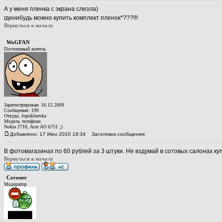
А у меня пленка с экрана слезла)
гденибудь можно купить комплект пленок*???!!!
Вернуться к началу
WoGFAN
Постоянный житель
Зарегистрирован: 16.12.2009
Сообщения: 199
Откуда: Jopokluevka
Модель телефона:
Nokia 2710, Acer AO h751 ;)
Добавлено: 17 Июн 2010 19:34
Заголовок сообщения:
В фотомагазинах по 60 рублей за 3 штуки. Не вздумай в сотовых салонах куп
Вернуться к началу
Coroner
Модератор