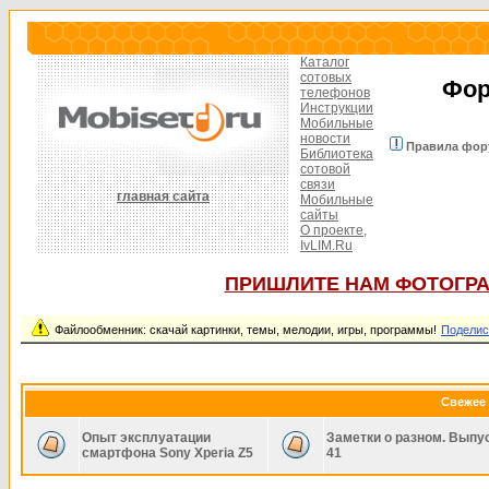
Каталог
сотовых
Фор
телефонов
Инструкции
Мобильные
новости
Правила фор
Библиотека
сотовой
связи
главная сайта
Мобильные
сайты
О проекте,
IvLIM.Ru
ПРИШЛИТЕ НАМ ФОТОГРА
Файлообменник: скачай картинки, темы, мелодии, игры, программы!
Поделис
Свежее 
Опыт эксплуатации
Заметки о разном. Выпу
смартфона Sony Xperia Z5
41