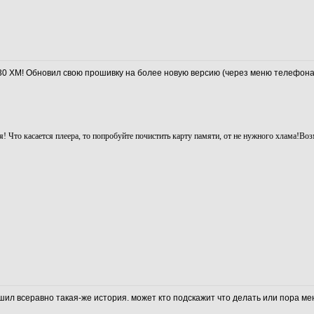
130 XM! Обновил свою прошивку на более новую версию (через меню телефона)
то касается плеера, то попробуйте почистить карту памяти, от не нужного хлама!Воз
ил всеравно такая-же история. может кто подскажит что делать или пора ме