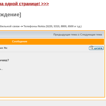
на одной странице! >>>
уждение]
обильной связи
->
Телефоны Nokia (5220, 5310, 8800, 6500 и т.д.)
Предыдущая тема
::
Следующая тема
Сообщение
я: Re:
ончика?
...