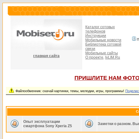
Каталог сотовых
телефонов
Инструкции
П
Мобильные новости
Библиотека сотовой
связи
Мобильные сайты
главная сайта
О проекте,
IvLIM.Ru
ПРИШЛИТЕ НАМ ФОТО
Файлообменник: скачай картинки, темы, мелодии, игры, программы!
Поделис
С
Опыт эксплуатации
Заметки о разном. Вы
смартфона Sony Xperia Z5