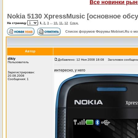
Все новинки рынк
Nokia 5130 XpressMusic [основное обс
На страницу
:
1
,
2
,
3
...
10
,
11
,
12
След.
Список форумов Форумы Mobiset.Ru о м
Автор
dikiy
Добавлено: 12 Ноя 2008 18:08
Заголовок сообщения
Пользователь
интересно, у него
Зарегистрирован:
20.08.2008
Сообщения: 1