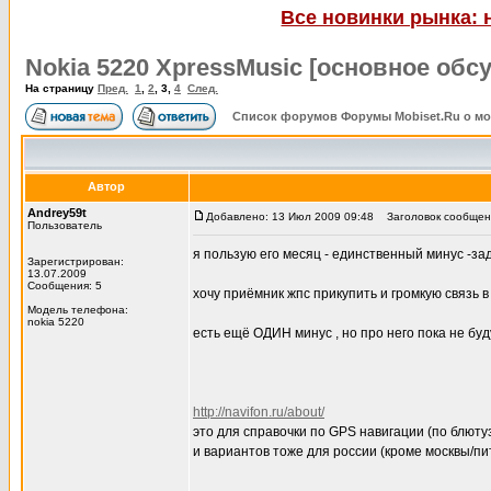
Все новинки рынка: 
Nokia 5220 XpressMusic [основное обс
На страницу
Пред.
1
,
2
,
3
,
4
След.
Список форумов Форумы Mobiset.Ru о м
Автор
Andrey59t
Добавлено: 13 Июл 2009 09:48
Заголовок сообщен
Пользователь
я пользую его месяц - единственный минус -за
Зарегистрирован:
13.07.2009
Сообщения: 5
хочу приёмник жпс прикупить и громкую связь в 
Модель телефона:
nokia 5220
есть ещё ОДИН минус , но про него пока не буду
http://navifon.ru/about/
это для справочки по GPS навигации (по блютуз
и вариантов тоже для россии (кроме москвы/пи