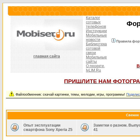
Каталог
Фор
сотовых
телефонов
Инструкции
Мобильные
новости
Правила фор
Библиотека
сотовой
связи
главная сайта
Мобильные
сайты
В
О проекте,
IvLIM.Ru
ПРИШЛИТЕ НАМ ФОТОГРА
Файлообменник: скачай картинки, темы, мелодии, игры, программы!
Поделис
Свежее 
Опыт эксплуатации
Заметки о разном. Выпу
смартфона Sony Xperia Z5
41