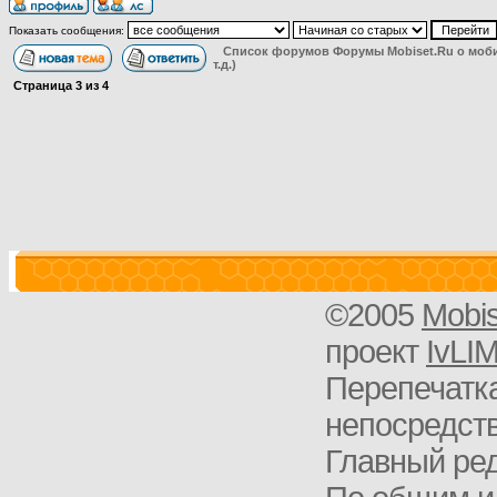
Показать сообщения:
Список форумов Форумы Mobiset.Ru о моб
т.д.)
Страница
3
из
4
©2005
Mobi
проект
IvLI
Перепечатка
непосредств
Главный ред