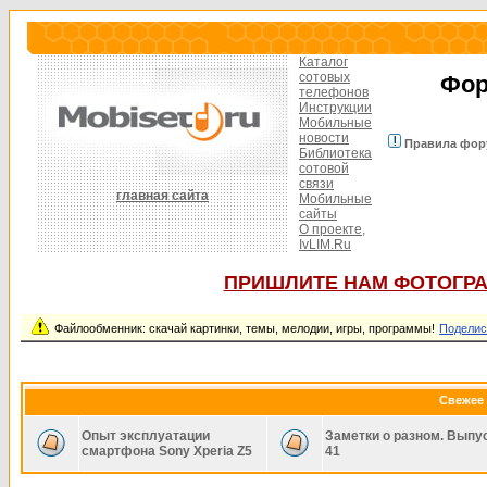
Каталог
сотовых
Фор
телефонов
Инструкции
Мобильные
новости
Правила фор
Библиотека
сотовой
связи
главная сайта
Мобильные
сайты
О проекте,
IvLIM.Ru
ПРИШЛИТЕ НАМ ФОТОГРА
Файлообменник: скачай картинки, темы, мелодии, игры, программы!
Поделис
Свежее 
Опыт эксплуатации
Заметки о разном. Выпу
смартфона Sony Xperia Z5
41