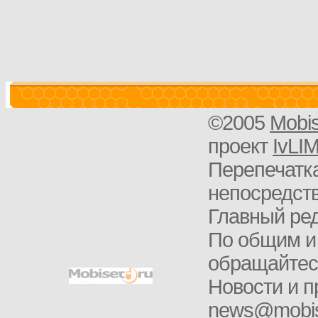
©2005
Mobi
проект
IvLI
Перепечатка
непосредств
Главный ред
По общим и
обращайте
Новости и п
news@mobis