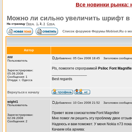
Все новинки рынка: 
Можно ли сильно увеличить шрифт в
На страницу
Пред.
1
,
2
,
3
След.
Список форумов Форумы Mobiset.Ru о м
Автор
###
Добавлено: 05 Сен 2008 18:45
Заголовок сообщения:
Пользователь
Pls, помогите спрограммой
Psiloc Font Magnifi
Зарегистрирован:
_________________
05.09.2008
Сообщения: 1
Best regards
Откуда: г. Одесса
Вернуться к началу
wight1
Добавлено: 10 Сен 2008 21:52
Заголовок сообщен
Пользователь
Привет всем соискателям Font Magnifeir
Зарегистрирован:
Мне помог ли решить эту проблему двое отзывч
02.09.2008
Сообщения: 2
Надеюсь и вам поможет. У меня Nokia n73 пок
Качаем оба архива: