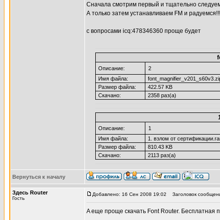
Сначала смотрим первый и тщательно следуем
А только затем устанавливаем FM и радуемся!!!!!!!
с вопросами icq:478346360 проще будет
f
Описание:
2
Имя файла:
font_magnifier_v201_s60v3.zi
Размер файла:
422.57 KB
Скачано:
2358 раз(а)
Описание:
1
Имя файла:
1. взлом от сертификации.ra
Размер файла:
810.43 KB
Скачано:
2113 раз(а)
Вернуться к началу
Здесь Router
Добавлено: 16 Сен 2008 19:02
Заголовок сообщен
Гость
A еще проще скачать Font Router. Бесплатная 