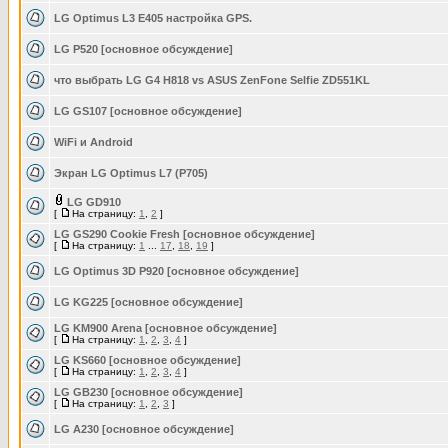
LG Optimus L3 E405 настройка GPS.
LG P520 [основное обсуждение]
что выбрать LG G4 H818 vs ASUS ZenFone Selfie ZD551KL
LG GS107 [основное обсуждение]
WiFi и Android
Экран LG Optimus L7 (P705)
LG GD910
[
На страницу:
1
,
2
]
LG GS290 Cookie Fresh [основное обсуждение]
[
На страницу:
1
...
17
,
18
,
19
]
LG Optimus 3D P920 [основное обсуждение]
LG KG225 [основное обсуждение]
LG KM900 Arena [основное обсуждение]
[
На страницу:
1
,
2
,
3
,
4
]
LG KS660 [основное обсуждение]
[
На страницу:
1
,
2
,
3
,
4
]
LG GB230 [основное обсуждение]
[
На страницу:
1
,
2
,
3
]
LG A230 [основное обсуждение]