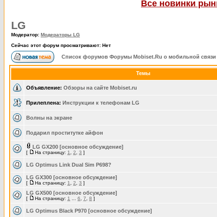
Все новинки рынк
LG
Модератор:
Модераторы LG
Сейчас этот форум просматривают: Нет
Список форумов Форумы Mobiset.Ru о мобильной связи
Темы
Объявление:
Обзоры на сайте Mobiset.ru
Прилеплена:
Инструкции к телефонам LG
Волны на экране
Подарил проститутке айфон
LG GX200 [основное обсуждение]
[
На страницу:
1
,
2
,
3
]
LG Optimus Link Dual Sim P698?
LG GX300 [основное обсуждение]
[
На страницу:
1
,
2
,
3
]
LG GX500 [основное обсуждение]
[
На страницу:
1
...
6
,
7
,
8
]
LG Optimus Black P970 [основное обсуждение]