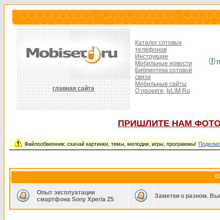
Каталог сотовых
телефонов
Инструкции
П
Мобильные новости
Библиотека сотовой
связи
Мобильные сайты
главная сайта
О проекте,
IvLIM.Ru
ПРИШЛИТЕ НАМ ФОТО
Файлообменник: скачай картинки, темы, мелодии, игры, программы!
Поделис
С
Опыт эксплуатации
Заметки о разном. Вы
смартфона Sony Xperia Z5