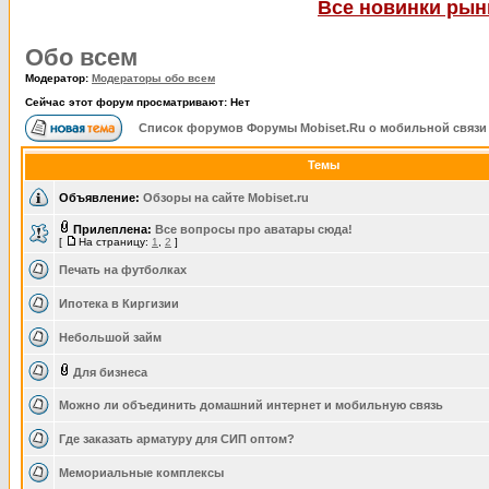
Все новинки рынк
Обо всем
Модератор:
Модераторы обо всем
Сейчас этот форум просматривают: Нет
Список форумов Форумы Mobiset.Ru о мобильной связи
Темы
Объявление:
Обзоры на сайте Mobiset.ru
Прилеплена:
Все вопросы про аватары сюда!
[
На страницу:
1
,
2
]
Печать на футболках
Ипотека в Киргизии
Небольшой займ
Для бизнеса
Можно ли объединить домашний интернет и мобильную связь
Где заказать арматуру для СИП оптом?
Мемориальные комплексы