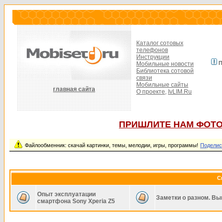
Каталог сотовых
телефонов
Инструкции
П
Мобильные новости
Библиотека сотовой
связи
Мобильные сайты
главная сайта
О проекте,
IvLIM.Ru
ПРИШЛИТЕ НАМ ФОТО
Файлообменник: скачай картинки, темы, мелодии, игры, программы!
Поделис
С
Опыт эксплуатации
Заметки о разном. Вы
смартфона Sony Xperia Z5