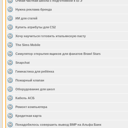
Очная частная школа с подготовкой к ЕГЭ
Нужна реклама бренда
ИИ для статей
Купить атрибуты для CS2
Хочу научиться готовить итальянскую пасту
The Sims Mobile
Симулятор открытия ящиков для фанатов Brawl Stars
Snapchat
Гимнастика для ребёнка
Пожарный клапан
Оборудование для школ
Кабель АСБ
Ремонт компьютера
Кредитная карта
Понадобилось совершить вывод ВМР на Альфа Банк