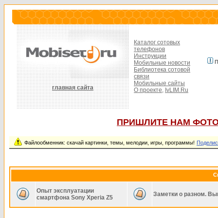
Каталог сотовых
телефонов
Инструкции
П
Мобильные новости
Библиотека сотовой
связи
Мобильные сайты
главная сайта
О проекте,
IvLIM.Ru
ПРИШЛИТЕ НАМ ФОТО
Файлообменник: скачай картинки, темы, мелодии, игры, программы!
Поделис
С
Опыт эксплуатации
Заметки о разном. Вы
смартфона Sony Xperia Z5