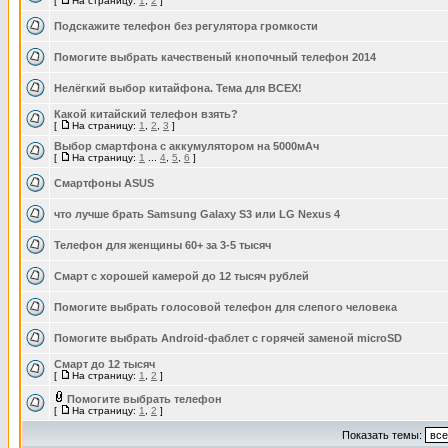
[
На страницу:
1
,
2
]
Подскажите телефон без регулятора громкости
Помогите выбрать качественый кнопочный телефон 2014
Нелёгкий выбор китайфона. Тема для ВСЕХ!
Какой китайский телефон взять?
[
На страницу:
1
,
2
,
3
]
Выбор смартфона с аккумулятором на 5000мАч
[
На страницу:
1
...
4
,
5
,
6
]
Cмартфоны ASUS
что лучше брать Samsung Galaxy S3 или LG Nexus 4
Телефон для женщины 60+ за 3-5 тысяч
Смарт с хорошей камерой до 12 тысяч рублей
Помогите выбрать голосовой телефон для слепого человека
Помогите выбрать Android-фаблет с горячей заменой microSD
Смарт до 12 тысяч
[
На страницу:
1
,
2
]
Помогите выбрать телефон
[
На страницу:
1
,
2
]
Показать темы: