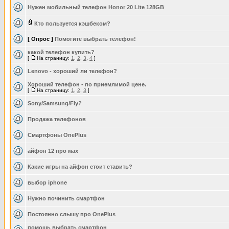
Нужен мобильный телефон Honor 20 Lite 128GB
Кто пользуется кэшбеком?
[ Опрос ]
Помогите выбрать телефон!
какой телефон купить?
[
На страницу:
1
,
2
,
3
,
4
]
Lenovo - хороший ли телефон?
Хороший телефон - по приемлимой цене.
[
На страницу:
1
,
2
,
3
]
Sony/Samsung/Fly?
Продажа телефонов
Смартфоны OnePlus
айфон 12 про мах
Какие игры на айфон стоит ставить?
выбор iphone
Нужно починить смартфон
Постоянно слышу про OnePlus
помощь выбрать смартфон