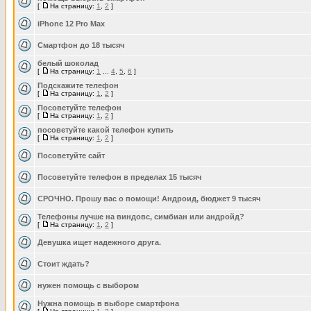
[
На страницу:
1
,
2
]
iPhone 12 Pro Max
Смартфон до 18 тысяч
белый шоколад
[
На страницу:
1
...
4
,
5
,
6
]
Подскажите телефон
[
На страницу:
1
,
2
]
Посоветуйте телефон
[
На страницу:
1
,
2
]
посоветуйте какой телефон купить
[
На страницу:
1
,
2
]
Посоветуйте сайт
Посоветуйте телефон в пределах 15 тысяч
СРОЧНО. Прошу вас о помощи! Андроид, бюджет 9 тысяч
Телефоны лучше на виндовс, симбиан или андройд?
[
На страницу:
1
,
2
]
Девушка ищет надежного друга.
Стоит ждать?
нужен помощь с выбором
Нужна помощь в выборе смартфона