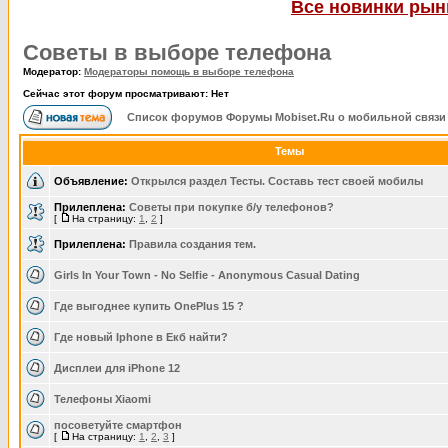
Все новинки рынк
Советы в выборе телефона
Модератор:
Модераторы помощь в выборе телефона
Сейчас этот форум просматривают: Нет
Список форумов Форумы Mobiset.Ru о мобильной связи
Темы
Объявление:
Открылся раздел Тесты. Составь тест своей мобилы
Прилеплена:
Советы при покупке б/у телефонов?
[
На страницу:
1
,
2
]
Прилеплена:
Правила создания тем.
Girls In Your Town - No Selfie - Anonymous Casual Dating
Где выгоднее купить OnePlus 15 ?
Где новый Iphone в Екб найти?
Дисплеи для iPhone 12
Телефоны Xiaomi
посоветуйте смартфон
[
На страницу:
1
,
2
,
3
]