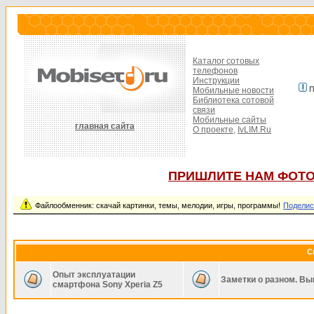
Каталог сотовых
телефонов
Инструкции
П
Мобильные новости
Библиотека сотовой
связи
Мобильные сайты
главная сайта
О проекте,
IvLIM.Ru
ПРИШЛИТЕ НАМ ФОТО
Файлообменник: скачай картинки, темы, мелодии, игры, программы!
Поделис
С
Опыт эксплуатации
Заметки о разном. Вы
смартфона Sony Xperia Z5