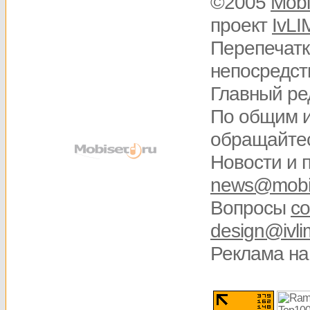
©2005
Mobi
проект
IvLI
Перепечатк
непосредств
Главный ре
По общим 
обращайте
Новости и 
news@mobis
Вопросы
со
design@ivli
Реклама на