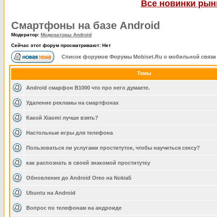
Все новинки рынк
Смартфоны на базе Android
Модератор:
Модераторы Android
Сейчас этот форум просматривают: Нет
Список форумов Форумы Mobiset.Ru о мобильной связи
Темы
Android смарфон B1000 что про него думаете.
Удаление рекламы на смартфонах
Какой Xiaomi лучше взять?
Настольные игры для телефона
Пользоваться ли услугами проституток, чтобы научиться сексу?
как распознать в своей знакомой проститутку
Обновление до Android Oreo на Nokia5
Ubuntu на Android
Вопрос по телефонам на андроиде