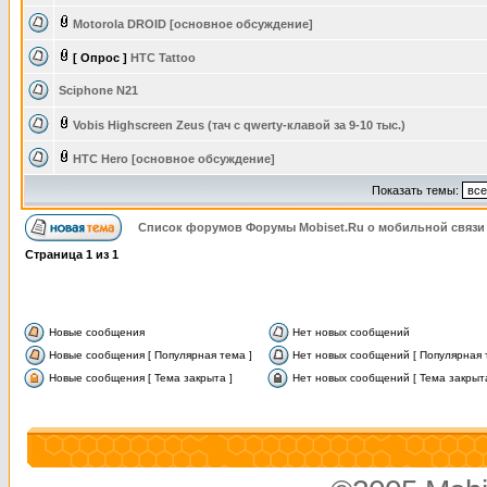
Motorola DROID [основное обсуждение]
[ Опрос ]
HTC Tattoo
Sciphone N21
Vobis Highscreen Zeus (тач с qwerty-клавой за 9-10 тыс.)
HTC Hero [основное обсуждение]
Показать темы:
Список форумов Форумы Mobiset.Ru о мобильной связи
Страница
1
из
1
Новые сообщения
Нет новых сообщений
Новые сообщения [ Популярная тема ]
Нет новых сообщений [ Популярная 
Новые сообщения [ Тема закрыта ]
Нет новых сообщений [ Тема закрыта