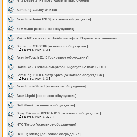
HTS Desire S: не могу удалить приложения
Samsung Galaxy W I8150
Acer liquidmini E310 [основное обсуждение]
ZTE Blade [основное обсуждение]
Meizu MX - тонкий android-смартфон. Поделитесь мнением...
Samsung GT-i7500 [основное обсуждение]
[
На страницу:
1
,
2
]
Acer beTouch E140 [основное обсуждение]
Новинка - Android-смартфон Gigabyte GSmart G1310.
Samsung i5700 Galaxy Spica [основное обсуждение]
[
На страницу:
1
,
2
]
Acer Iconia Smart [основное обсуждение]
Acer Liquid [основное обсуждение]
Dell Streak [основное обсуждение]
Sony Ericsson XPERIA X10 [основное обсуждение]
[
На страницу:
1
,
2
,
3
]
HTC Tattoo [основное обсуждение]
Dell Lightning [основное обсуждение]