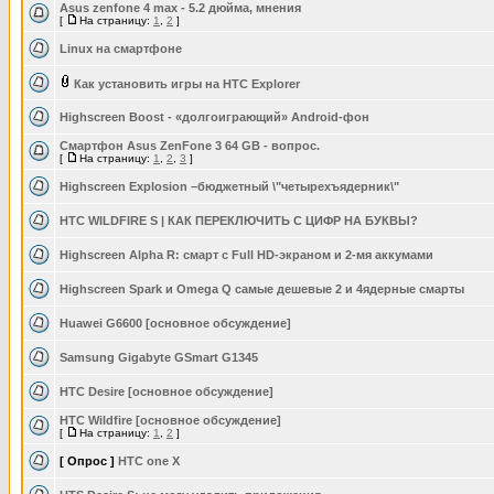
Asus zenfone 4 max - 5.2 дюйма, мнения
[
На страницу:
1
,
2
]
Linux на смартфоне
Как установить игры на HTC Explorer
Highscreen Boost - «долгоиграющий» Android-фон
Смартфон Asus ZenFone 3 64 GB - вопрос.
[
На страницу:
1
,
2
,
3
]
Highscreen Explosion –бюджетный \"четырехъядерник\"
HTC WILDFIRE S | КАК ПЕРЕКЛЮЧИТЬ С ЦИФР НА БУКВЫ?
Highscreen Alpha R: смарт с Full HD-экраном и 2-мя аккумами
Highscreen Spark и Omega Q самые дешевые 2 и 4ядерные смарты
Huawei G6600 [основное обсуждение]
Samsung Gigabyte GSmart G1345
HTC Desire [основное обсуждение]
HTC Wildfire [основное обсуждение]
[
На страницу:
1
,
2
]
[ Опрос ]
HTC one X