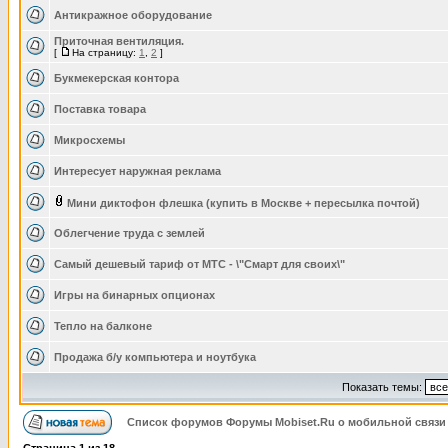
Антикражное оборудование
Приточная вентиляция.
[
На страницу:
1
,
2
]
Букмекерская контора
Поставка товара
Микросхемы
Интересует наружная реклама
Мини диктофон флешка (купить в Москве + пересылка почтой)
Облегчение труда с землей
Самый дешевый тариф от МТС - \"Смарт для своих\"
Игры на бинарных опционах
Тепло на балконе
Продажа б/у компьютера и ноутбука
Показать темы:
Список форумов Форумы Mobiset.Ru о мобильной связи