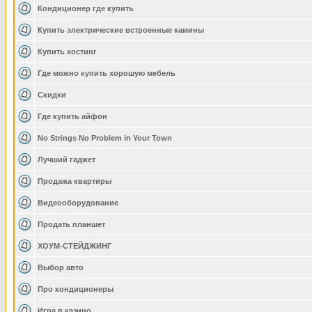
Кондиционер где купить
Купить электрические встроенные камины
Купить хостинг
Где можно купить хорошую мебель
Скидки
Где купить айфон
No Strings No Problem in Your Town
Лучший гаджет
Продажа квартиры
Видеооборудование
Продать планшет
ХОУМ-СТЕЙДЖИНГ
Выбор авто
Про кондиционеры
Игра в казино