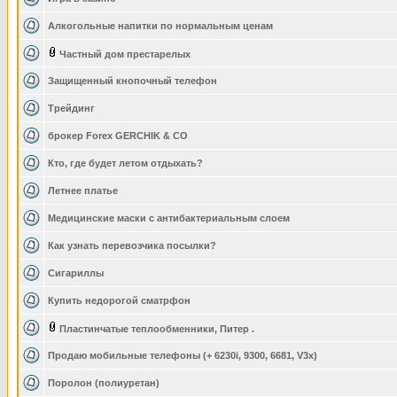
Алкогольные напитки по нормальным ценам
Частный дом престарелых
Защищенный кнопочный телефон
Трейдинг
брокер Forex GERCHIK & CO
Кто, где будет летом отдыхать?
Летнее платье
Медицинские маски с антибактериальным слоем
Как узнать перевозчика посылки?
Сигариллы
Купить недорогой сматрфон
Пластинчатые теплообменники, Питер .
Продаю мобильные телефоны (+ 6230i, 9300, 6681, V3x)
Поролон (полиуретан)