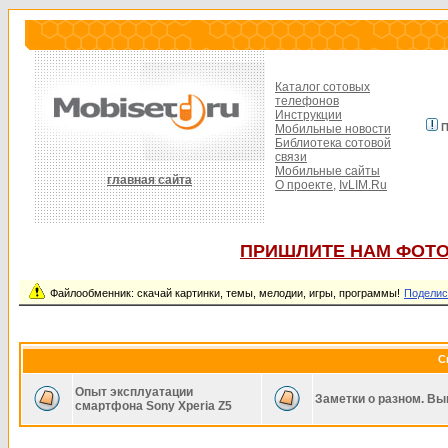
Каталог сотовых
телефонов
Инструкции
П
Мобильные новости
Библиотека сотовой
связи
Мобильные сайты
главная сайта
О проекте,
IvLIM.Ru
ПРИШЛИТЕ НАМ ФОТО
Файлообменник: скачай картинки, темы, мелодии, игры, программы!
Поделис
С
Опыт эксплуатации
Заметки о разном. Вы
смартфона Sony Xperia Z5