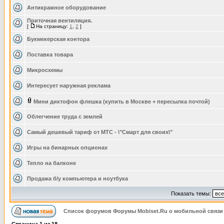
Антикражное оборудование
Приточная вентиляция.
[
На страницу:
1
,
2
]
Букмекерская контора
Поставка товара
Микросхемы
Интересует наружная реклама
Мини диктофон флешка (купить в Москве + пересылка почтой)
Облегчение труда с землей
Самый дешевый тариф от МТС - \"Смарт для своих\"
Игры на бинарных опционах
Тепло на балконе
Продажа б/у компьютера и ноутбука
Показать темы:
Список форумов Форумы Mobiset.Ru о мобильной связи