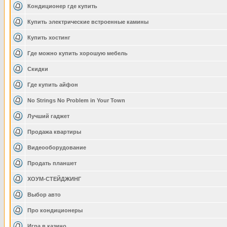
Кондиционер где купить
Купить электрические встроенные камины
Купить хостинг
Где можно купить хорошую мебель
Скидки
Где купить айфон
No Strings No Problem in Your Town
Лучший гаджет
Продажа квартиры
Видеооборудование
Продать планшет
ХОУМ-СТЕЙДЖИНГ
Выбор авто
Про кондиционеры
Игра в казино