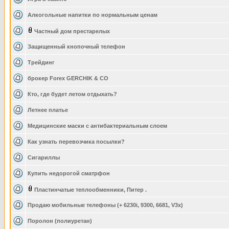
Алкогольные напитки по нормальным ценам
Частный дом престарелых
Защищенный кнопочный телефон
Трейдинг
брокер Forex GERCHIK & CO
Кто, где будет летом отдыхать?
Летнее платье
Медицинские маски с антибактериальным слоем
Как узнать перевозчика посылки?
Сигариллы
Купить недорогой сматрфон
Пластинчатые теплообменники, Питер .
Продаю мобильные телефоны (+ 6230i, 9300, 6681, V3x)
Поролон (полиуретан)