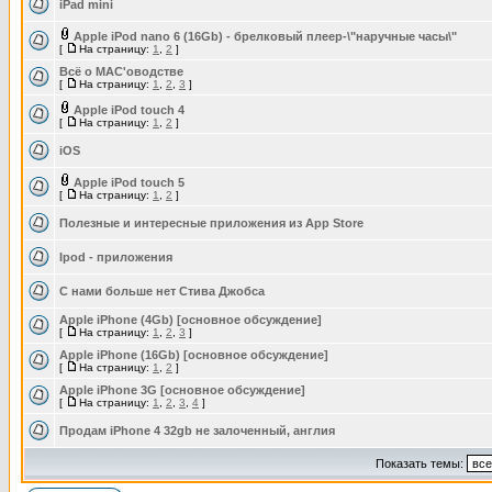
iPad mini
Apple iPod nano 6 (16Gb) - брелковый плеер-\"наручные часы\"
[
На страницу:
1
,
2
]
Всё о МАС'оводстве
[
На страницу:
1
,
2
,
3
]
Apple iPod touch 4
[
На страницу:
1
,
2
]
iOS
Apple iPod touch 5
[
На страницу:
1
,
2
]
Полезные и интересные приложения из App Store
Ipod - приложения
С нами больше нет Стива Джобса
Apple iPhone (4Gb) [основное обсуждение]
[
На страницу:
1
,
2
,
3
]
Apple iPhone (16Gb) [основное обсуждение]
[
На страницу:
1
,
2
]
Apple iPhone 3G [основное обсуждение]
[
На страницу:
1
,
2
,
3
,
4
]
Продам iPhone 4 32gb не залоченный, англия
Показать темы: