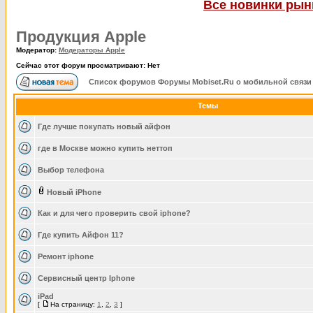
Все новинки рынк
Продукция Apple
Модератор:
Модераторы Apple
Сейчас этот форум просматривают: Нет
Список форумов Форумы Mobiset.Ru о мобильной связи
Темы
Где лучше покупать новый айфон
где в Москве можно купить неттоп
Выбор телефона
Новый iPhone
Как и для чего проверить свой iphone?
Где купить Айфон 11?
Ремонт iphone
Сервисный центр Iphone
iPad
[
На страницу:
1
,
2
,
3
]