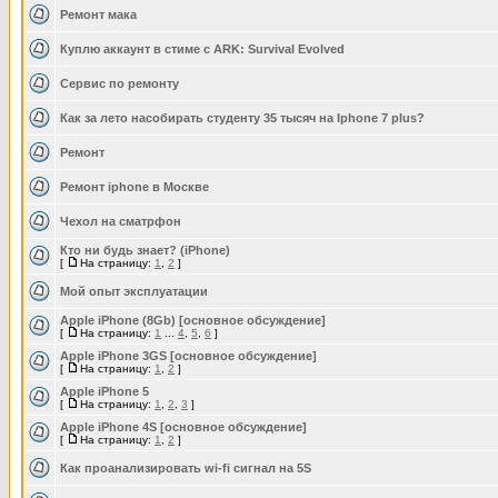
Ремонт мака
Куплю аккаунт в стиме с ARK: Survival Evolved
Сервис по ремонту
Как за лето насобирать студенту 35 тысяч на Iphone 7 plus?
Ремонт
Ремонт iphone в Москве
Чехол на сматрфон
Кто ни будь знает? (iPhone)
[
На страницу:
1
,
2
]
Мой опыт эксплуатации
Apple iPhone (8Gb) [основное обсуждение]
[
На страницу:
1
...
4
,
5
,
6
]
Apple iPhone 3GS [основное обсуждение]
[
На страницу:
1
,
2
]
Apple iPhone 5
[
На страницу:
1
,
2
,
3
]
Apple iPhone 4S [основное обсуждение]
[
На страницу:
1
,
2
]
Как проанализировать wi-fi сигнал на 5S