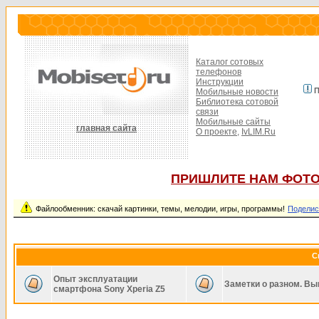
Каталог сотовых
телефонов
Инструкции
П
Мобильные новости
Библиотека сотовой
связи
Мобильные сайты
главная сайта
О проекте,
IvLIM.Ru
ПРИШЛИТЕ НАМ ФОТО
Файлообменник: скачай картинки, темы, мелодии, игры, программы!
Поделис
С
Опыт эксплуатации
Заметки о разном. Вы
смартфона Sony Xperia Z5