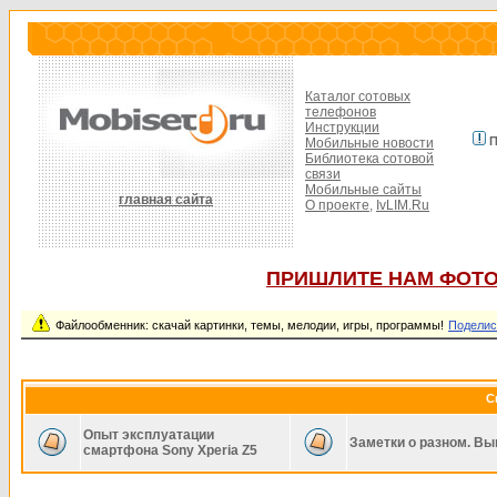
Каталог сотовых
телефонов
Инструкции
П
Мобильные новости
Библиотека сотовой
связи
Мобильные сайты
главная сайта
О проекте,
IvLIM.Ru
ПРИШЛИТЕ НАМ ФОТО
Файлообменник: скачай картинки, темы, мелодии, игры, программы!
Поделис
С
Опыт эксплуатации
Заметки о разном. Вы
смартфона Sony Xperia Z5