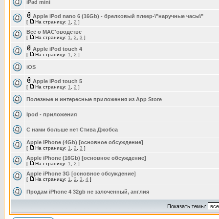
iPad mini
Apple iPod nano 6 (16Gb) - брелковый плеер-\"наручные часы\"
[
На страницу:
1
,
2
]
Всё о МАС'оводстве
[
На страницу:
1
,
2
,
3
]
Apple iPod touch 4
[
На страницу:
1
,
2
]
iOS
Apple iPod touch 5
[
На страницу:
1
,
2
]
Полезные и интересные приложения из App Store
Ipod - приложения
С нами больше нет Стива Джобса
Apple iPhone (4Gb) [основное обсуждение]
[
На страницу:
1
,
2
,
3
]
Apple iPhone (16Gb) [основное обсуждение]
[
На страницу:
1
,
2
]
Apple iPhone 3G [основное обсуждение]
[
На страницу:
1
,
2
,
3
,
4
]
Продам iPhone 4 32gb не залоченный, англия
Показать темы: