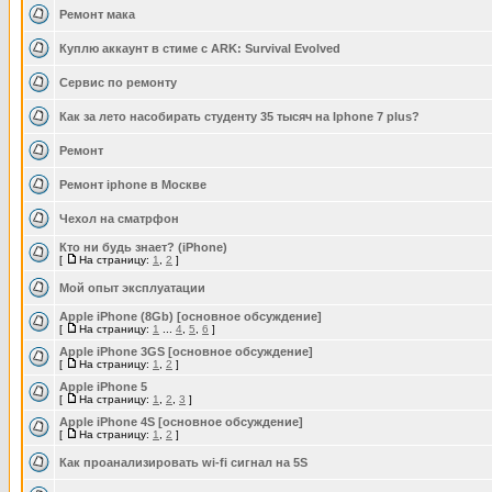
Ремонт мака
Куплю аккаунт в стиме с ARK: Survival Evolved
Сервис по ремонту
Как за лето насобирать студенту 35 тысяч на Iphone 7 plus?
Ремонт
Ремонт iphone в Москве
Чехол на сматрфон
Кто ни будь знает? (iPhone)
[
На страницу:
1
,
2
]
Мой опыт эксплуатации
Apple iPhone (8Gb) [основное обсуждение]
[
На страницу:
1
...
4
,
5
,
6
]
Apple iPhone 3GS [основное обсуждение]
[
На страницу:
1
,
2
]
Apple iPhone 5
[
На страницу:
1
,
2
,
3
]
Apple iPhone 4S [основное обсуждение]
[
На страницу:
1
,
2
]
Как проанализировать wi-fi сигнал на 5S