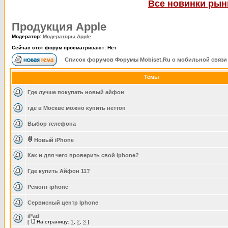
Все новинки рынк
Продукция Apple
Модератор:
Модераторы Apple
Сейчас этот форум просматривают: Нет
Список форумов Форумы Mobiset.Ru о мобильной связи
Темы
Где лучше покупать новый айфон
где в Москве можно купить неттоп
Выбор телефона
Новый iPhone
Как и для чего проверить свой iphone?
Где купить Айфон 11?
Ремонт iphone
Сервисный центр Iphone
iPad
[
На страницу:
1
,
2
,
3
]