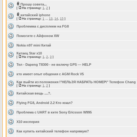
Прошу совета...
[
На страницу:
1
,
2
]
китайский iphone
[
На страницу:
1
...
13
,
14
,
15
]
Проблемма с дисплеем на FG8
Помогите с Айфоном XW
Nokia n97 mini Китай
Китаец Star x10
[
На страницу:
1
,
2
,
3
]
Тел - Dapeng T8300 - не включу GPS --- HELP
кто имеет опыт общения с AGM Rock V5
Как выйти из положения \"НЕЛЬЗЯ НАБРАТЬ НОМЕР\" Телефон Chang
[
На страницу:
1
,
2
]
Китайская вещь ....?.
Flying FG8, Android 2.2 Кто юзал?
Проблема с UART в ките Sony Ericsson W995
Х10 иксперия
Как купить китайский телефон напрямую?