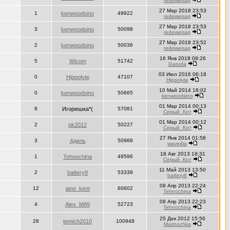
redewepag
27 Мар 2018 23:53
1
kenwoodsino
49922
redewepag
27 Мар 2018 23:53
3
kenwoodsino
50098
redewepag
27 Мар 2018 23:52
2
kenwoodsino
50036
redewepag
16 Янв 2018 08:26
5
Wicom
51742
Garuda
03 Июл 2016 06:18
0
Hippolyte
47107
Hippolyte
10 Май 2014 18:02
0
kenwoodsino
50665
kenwoodsino
01 Мар 2014 00:13
8
Игорюшка*(
57081
Серый_Кот
01 Мар 2014 00:12
2
pk2012
50227
Серый_Кот
27 Янв 2014 01:58
3
Адиль
50968
wavedia
18 Авг 2013 18:31
1
Tehnochina
49596
Серый_Кот
11 Май 2013 13:50
2
battery8
53339
battery8
09 Апр 2013 22:24
12
jane_kent
60602
Tehnochina
09 Апр 2013 22:23
4
Alex_M89
52723
Tehnochina
25 Дек 2012 15:56
28
temich2010
100948
Marinochka