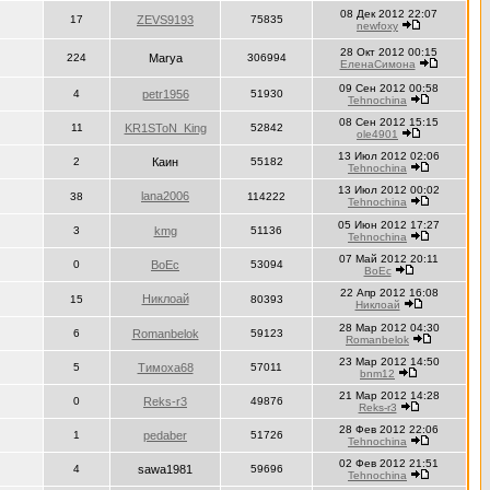
08 Дек 2012 22:07
17
ZEVS9193
75835
newfoxy
28 Окт 2012 00:15
224
Marya
306994
ЕленаСимона
09 Сен 2012 00:58
4
petr1956
51930
Tehnochina
08 Сен 2012 15:15
11
KR1SToN_King
52842
ole4901
13 Июл 2012 02:06
2
Каин
55182
Tehnochina
13 Июл 2012 00:02
lana2006
38
114222
Tehnochina
05 Июн 2012 17:27
3
kmg
51136
Tehnochina
07 Май 2012 20:11
0
BoEc
53094
BoEc
22 Апр 2012 16:08
Никлоай
15
80393
Никлоай
28 Мар 2012 04:30
6
Romanbelok
59123
Romanbelok
23 Мар 2012 14:50
5
Тимоха68
57011
bnm12
21 Мар 2012 14:28
0
Reks-r3
49876
Reks-r3
28 Фев 2012 22:06
1
pedaber
51726
Tehnochina
02 Фев 2012 21:51
4
sawa1981
59696
Tehnochina