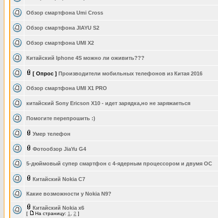
Обзор смартфона Umi Cross
Обзор смартфона JIAYU S2
Обзор смартфона UMI X2
Китайский Iphone 4S можно ли оживить???
[ Опрос ]
Производители мобильных телефонов из Китая 2016
Обзор смартфона UMI X1 PRO
китайский Sony Ericson X10 - идет зарядка,но не заряжаеться
Помогите перепрошить :)
Умер телефон
Фотообзор JiaYu G4
5-дюймовый супер смартфон с 4-ядерным процессором и двумя ОС
Китайский Nokia C7
Какие возможности у Nokia N9?
Китайский Nokia x6
[
На страницу:
1
,
2
]