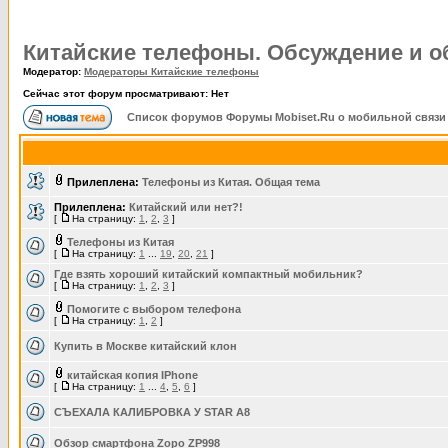
Китайские телефоны. Обсуждение и 
Модератор:
Модераторы Китайские телефоны
Сейчас этот форум просматривают: Нет
Список форумов Форумы Mobiset.Ru о мобильной связи
Прилеплена:
Телефоны из Китая. Общая тема
Прилеплена:
Китайский или нет?!
[
На страницу:
1
,
2
,
3
]
Телефоны из Китая
[
На страницу:
1
...
19
,
20
,
21
]
Где взять хороший китайский компактный мобильник?
[
На страницу:
1
,
2
,
3
]
Помогите с выбором телефона
[
На страницу:
1
,
2
]
Купить в Москве китайский клон
китайская копия IPhone
[
На страницу:
1
...
4
,
5
,
6
]
СЪЕХАЛА КАЛИБРОВКА У STAR A8
Обзор смартфона Zopo ZP998