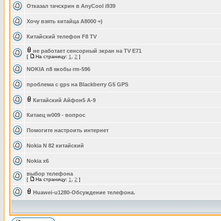
Отказал тачскрин в AnyCool i939
Хочу взять китайца А8000 =)
Китайский телефон F8 TV
не работает сенсорный экран на ТV Е71
[
На страницу:
1
,
2
]
NOKIA n8 якобы rm-596
проблема с gps на Blackberry G5 GPS
Китайский Айфон5 А-9
Китаец w009 - вопрос
Помогите настроить интернет
Nokia N 82 китайский
Nokia x6
выбор телефона
[
На страницу:
1
,
2
]
Huawei-u1280-Обсуждение телефона.