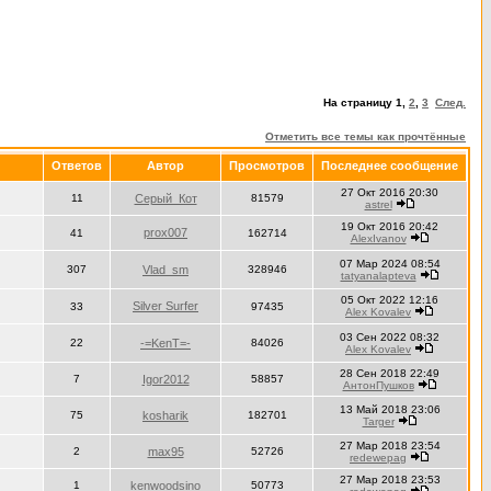
На страницу
1
,
2
,
3
След.
Отметить все темы как прочтённые
Ответов
Автор
Просмотров
Последнее сообщение
27 Окт 2016 20:30
11
Серый_Кот
81579
astrel
19 Окт 2016 20:42
prox007
41
162714
AlexIvanov
07 Мар 2024 08:54
307
Vlad_sm
328946
tatyanalapteva
05 Окт 2022 12:16
Silver Surfer
33
97435
Alex Kovalev
03 Сен 2022 08:32
22
-=KenT=-
84026
Alex Kovalev
28 Сен 2018 22:49
7
Igor2012
58857
АнтонПушков
13 Май 2018 23:06
75
kosharik
182701
Targer
27 Мар 2018 23:54
2
max95
52726
redewepag
27 Мар 2018 23:53
1
kenwoodsino
50773