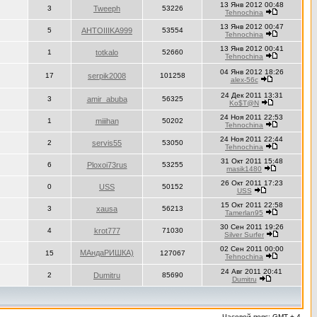
13 Янв 2012 00:48
3
Tweeph
53226
Tehnochina
13 Янв 2012 00:47
5
AHTOIIIKA999
53554
Tehnochina
13 Янв 2012 00:41
1
totkalo
52660
Tehnochina
04 Янв 2012 18:26
17
serpik2008
101258
alex-56c
24 Дек 2011 13:31
3
amir_abuba
56325
Ko$T@N
24 Ноя 2011 22:53
1
miiihan
50202
Tehnochina
24 Ноя 2011 22:44
2
servis55
53050
Tehnochina
31 Окт 2011 15:48
6
Ploxoi73rus
53255
masik1480
26 Окт 2011 17:23
0
USS
50152
USS
15 Окт 2011 22:58
3
xausa
56213
Tamerlan95
30 Сен 2011 19:26
4
krot777
71030
Silver Surfer
02 Сен 2011 00:00
МАндаРИШКА)
15
127067
Tehnochina
24 Авг 2011 20:41
2
Dumitru
85690
Dumitru
Часовой пояс: GMT + 4