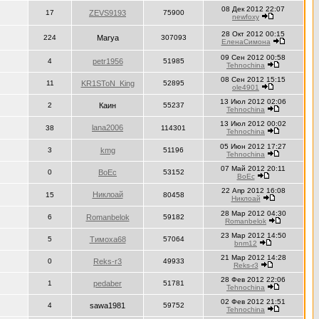
08 Дек 2012 22:07
17
ZEVS9193
75900
newfoxy
28 Окт 2012 00:15
224
Marya
307093
ЕленаСимона
09 Сен 2012 00:58
4
petr1956
51985
Tehnochina
08 Сен 2012 15:15
11
KR1SToN_King
52895
ole4901
13 Июл 2012 02:06
2
Каин
55237
Tehnochina
13 Июл 2012 00:02
lana2006
38
114301
Tehnochina
05 Июн 2012 17:27
3
kmg
51196
Tehnochina
07 Май 2012 20:11
0
BoEc
53152
BoEc
22 Апр 2012 16:08
Никлоай
15
80458
Никлоай
28 Мар 2012 04:30
6
Romanbelok
59182
Romanbelok
23 Мар 2012 14:50
5
Тимоха68
57064
bnm12
21 Мар 2012 14:28
0
Reks-r3
49933
Reks-r3
28 Фев 2012 22:06
1
pedaber
51781
Tehnochina
02 Фев 2012 21:51
4
sawa1981
59752
Tehnochina