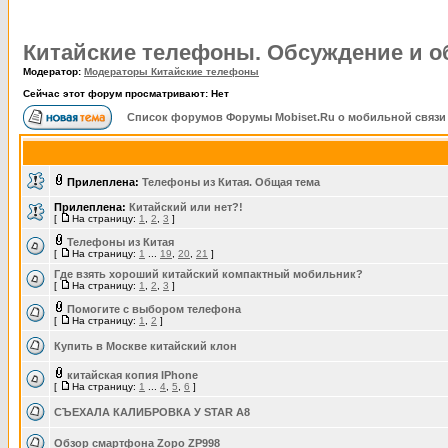
Китайские телефоны. Обсуждение и 
Модератор:
Модераторы Китайские телефоны
Сейчас этот форум просматривают: Нет
Список форумов Форумы Mobiset.Ru о мобильной связи
Прилеплена:
Телефоны из Китая. Общая тема
Прилеплена:
Китайский или нет?!
[
На страницу:
1
,
2
,
3
]
Телефоны из Китая
[
На страницу:
1
...
19
,
20
,
21
]
Где взять хороший китайский компактный мобильник?
[
На страницу:
1
,
2
,
3
]
Помогите с выбором телефона
[
На страницу:
1
,
2
]
Купить в Москве китайский клон
китайская копия IPhone
[
На страницу:
1
...
4
,
5
,
6
]
СЪЕХАЛА КАЛИБРОВКА У STAR A8
Обзор смартфона Zopo ZP998