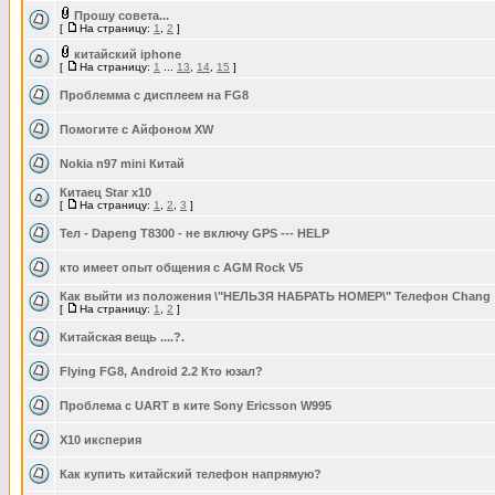
Прошу совета...
[
На страницу:
1
,
2
]
китайский iphone
[
На страницу:
1
...
13
,
14
,
15
]
Проблемма с дисплеем на FG8
Помогите с Айфоном XW
Nokia n97 mini Китай
Китаец Star x10
[
На страницу:
1
,
2
,
3
]
Тел - Dapeng T8300 - не включу GPS --- HELP
кто имеет опыт общения с AGM Rock V5
Как выйти из положения \"НЕЛЬЗЯ НАБРАТЬ НОМЕР\" Телефон Chang
[
На страницу:
1
,
2
]
Китайская вещь ....?.
Flying FG8, Android 2.2 Кто юзал?
Проблема с UART в ките Sony Ericsson W995
Х10 иксперия
Как купить китайский телефон напрямую?