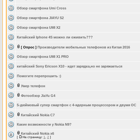
Обзор смартфона Umi Cross
Обзор смартфона JIAYU S2
Обзор смартфона UMI X2
Китайский Iphone 4S можно ли оживить???
[ Опрос ]
Производители мобильных телефонов из Китая 2016
Обзор смартфона UMI X1 PRO
китайский Sony Ericson X10 - идет зарядка,но не заряжаеться
Помогите перепрошить :)
Умер телефон
Фотообзор JiaYu G4
5-дюймовый супер смартфон с 4-ядерным процессором и двумя ОС
Китайский Nokia C7
Какие возможности у Nokia N9?
Китайский Nokia x6
[
На страницу:
1
,
2
]