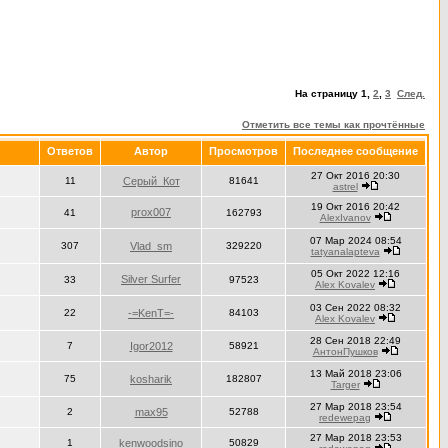
На страницу
1
,
2
,
3
След.
Отметить все темы как прочтённые
Ответов
Автор
Просмотров
Последнее сообщение
27 Окт 2016 20:30
11
Серый_Кот
81641
astrel
19 Окт 2016 20:42
prox007
41
162793
AlexIvanov
07 Мар 2024 08:54
307
Vlad_sm
329220
tatyanalapteva
05 Окт 2022 12:16
Silver Surfer
33
97523
Alex Kovalev
03 Сен 2022 08:32
22
-=KenT=-
84103
Alex Kovalev
28 Сен 2018 22:49
7
Igor2012
58921
АнтонПушков
13 Май 2018 23:06
75
kosharik
182807
Targer
27 Мар 2018 23:54
2
max95
52788
redewepag
27 Мар 2018 23:53
1
kenwoodsino
50829