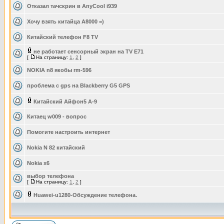
Отказал тачскрин в AnyCool i939
Хочу взять китайца А8000 =)
Китайский телефон F8 TV
не работает сенсорный экран на ТV Е71
[
На страницу:
1
,
2
]
NOKIA n8 якобы rm-596
проблема с gps на Blackberry G5 GPS
Китайский Айфон5 А-9
Китаец w009 - вопрос
Помогите настроить интернет
Nokia N 82 китайский
Nokia x6
выбор телефона
[
На страницу:
1
,
2
]
Huawei-u1280-Обсуждение телефона.