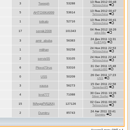
13 Янв 2012 00:48
3
Tweeph
53288
Tehnochina
13 Янв 2012 00:47
5
AHTOIIIKA999
53614
Tehnochina
13 Янв 2012 00:41
1
totkalo
52716
Tehnochina
04 Янв 2012 18:26
17
serpik2008
101343
alex-56c
24 Дек 2011 13:31
3
amir_abuba
56383
Ko$T@N
24 Ноя 2011 22:53
1
miiihan
50258
Tehnochina
24 Ноя 2011 22:44
2
servis55
53105
Tehnochina
31 Окт 2011 15:48
6
Ploxoi73rus
53316
masik1480
26 Окт 2011 17:23
0
USS
50209
USS
15 Окт 2011 22:58
3
xausa
56273
Tamerlan95
30 Сен 2011 19:26
4
krot777
71088
Silver Surfer
02 Сен 2011 00:00
МАндаРИШКА)
15
127126
Tehnochina
24 Авг 2011 20:41
2
Dumitru
85743
Dumitru
Часовой пояс: GMT + 4