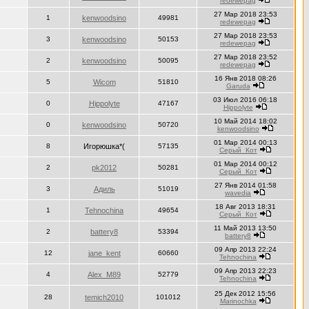
redewepag
27 Мар 2018 23:53
1
kenwoodsino
49981
redewepag
27 Мар 2018 23:53
3
kenwoodsino
50153
redewepag
27 Мар 2018 23:52
2
kenwoodsino
50095
redewepag
16 Янв 2018 08:26
5
Wicom
51810
Garuda
03 Июл 2016 06:18
0
Hippolyte
47167
Hippolyte
10 Май 2014 18:02
0
kenwoodsino
50720
kenwoodsino
01 Мар 2014 00:13
8
Игорюшка*(
57135
Серый_Кот
01 Мар 2014 00:12
2
pk2012
50281
Серый_Кот
27 Янв 2014 01:58
3
Адиль
51019
wavedia
18 Авг 2013 18:31
1
Tehnochina
49654
Серый_Кот
11 Май 2013 13:50
2
battery8
53394
battery8
09 Апр 2013 22:24
12
jane_kent
60660
Tehnochina
09 Апр 2013 22:23
4
Alex_M89
52779
Tehnochina
25 Дек 2012 15:56
28
temich2010
101012
Marinochka